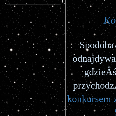
Ko
SpodobaÂ
odnajdywan
gdzieÂś
przychodz
konkursem z