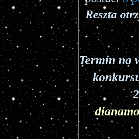
Reszta otr
Termin na w
konkursu
dianamo