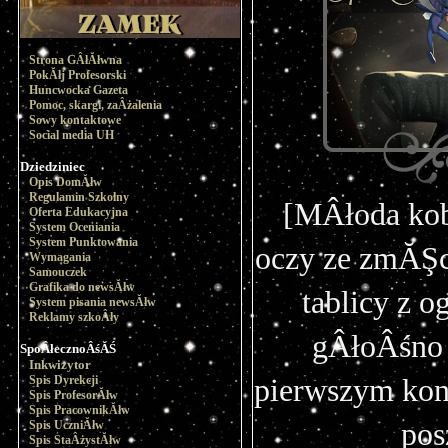
Strona GÂłĂłwna
PokĂłj Profesorski
Huncwocka Gazeta
Pomoc, skargi, zaÂżalenia
Sowy kontaktowe
Social media UH
Dziedziniec
Opis DomĂłw
Regulamin Szkolny
[MÂłoda kob
Oferta Edukacyjna
System Oceniania
System Punktowania
oczy ze zmĂŞc
Wymagania
Samouczek
Grafika do newsĂłw
tablicy z 
System pisania newsĂłw
Reklamy szkoÂły
gÂłoÂśno 
SpoÂłecznoÂśĂŚ
Inkwizytor
Spis Dyrekcji
pierwszym kon
Spis ProfesorĂłw
Spis PracownikĂłw
pos
Spis UczniĂłw
Spis StaÂżystĂłw