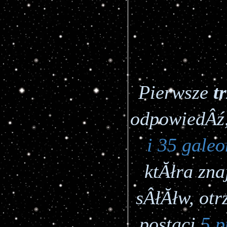
Pierwsze 
t
odpowiedÂź,
i 35 gale
ktĂłra zna
sÂłĂłw, ot
postaci 
5 p