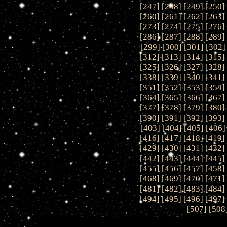
[
247
] [
248
] [
249
] [
250
]
[
260
] [
261
] [
262
] [
263
]
[
273
] [
274
] [
275
] [
276
]
[
286
] [
287
] [
288
] [
289
]
[
299
] [
300
] [
301
] [
302
]
[
312
] [
313
] [
314
] [
315
]
[
325
] [
326
] [
327
] [
328
]
[
338
] [
339
] [
340
] [
341
]
[
351
] [
352
] [
353
] [
354
]
[
364
] [
365
] [
366
] [
367
]
[
377
] [
378
] [
379
] [
380
]
[
390
] [
391
] [
392
] [
393
]
[
403
] [
404
] [
405
] [
406
]
[
416
] [
417
] [
418
] [
419
]
[
429
] [
430
] [
431
] [
432
]
[
442
] [
443
] [
444
] [
445
]
[
455
] [
456
] [
457
] [
458
]
[
468
] [
469
] [
470
] [
471
]
[
481
] [
482
] [
483
] [
484
]
[
494
] [
495
] [
496
] [
497
]
[
507
] [
508