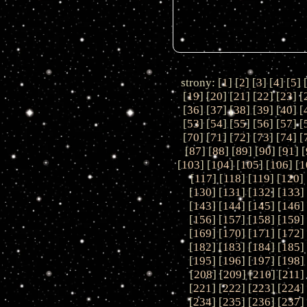
strony: [
1
] [
2
] [
3
] [
4
] [
5
] 
[
19
] [
20
] [
21
] [
22
] [
23
] [
[
36
] [
37
] [
38
] [
39
] [
40
] [
[
53
] [
54
] [
55
] [
56
] [
57
] [
[
70
] [
71
] [
72
] [
73
] [
74
] [
[
87
] [
88
] [
89
] [
90
] [
91
] [
[
103
] [
104
] [
105
] [
106
] [
1
[
117
] [
118
] [
119
] [
120
] 
[
130
] [
131
] [
132
] [
133
]
[
143
] [
144
] [
145
] [
146
]
[
156
] [
157
] [
158
] [
159
]
[
169
] [
170
] [
171
] [
172
]
[
182
] [
183
] [
184
] [
185
]
[
195
] [
196
] [
197
] [
198
]
[
208
] [
209
] [
210
] [
211
]
[
221
] [
222
] [
223
] [
224
]
[
234
] [
235
] [
236
] [
237
]