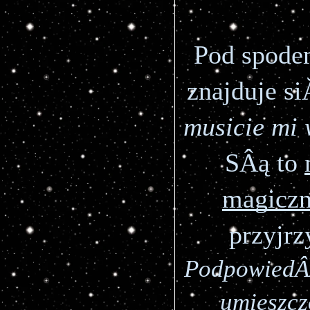
Pod spode
znajduje s
musicie mi 
SÂą to 
magiczn
przyjrz
PodpowiedÂź
umieszcz