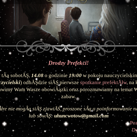
Drodzy Prefekci!
 tÂą sobotĂŞ
, 
14.08
 o godzinie
 19:00
 w pokoju nauczycielskim
zycielski
) odbĂŞdzie siĂŞ pierwsze 
spotkanie prefektĂłw
, na 
awimy Wam Wasze obowiÂązki oraz porozmawiamy na temat W
zabaw.
Ăłre nie mogÂą siĂŞ zjawiĂŚ, proszone sÂą o poinformowanie na
lub sowĂŞ: 
uhuncwotow@gmail.com
Po
Dy