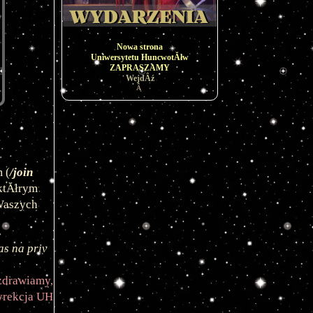
Nowa strona
Uniwersytetu HuncwotĂłw
ZAPRASZAMY
WejdÂź
Â
 (
/join 
ktĂłrym 
aszych 
s na priv 
zdrawiamy,
rekcja UH