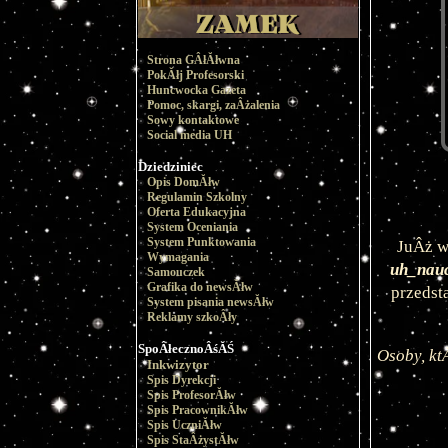
Strona GÂłĂłwna
PokĂłj Profesorski
Huncwocka Gazeta
Pomoc, skargi, zaÂżalenia
Sowy kontaktowe
Social media UH
Dziedziniec
Opis DomĂłw
Regulamin Szkolny
Oferta Edukacyjna
System Oceniania
System Punktowania
JuÂż w
Wymagania
uh_nauc
Samouczek
Grafika do newsĂłw
przedst
System pisania newsĂłw
Reklamy szkoÂły
SpoÂłecznoÂśĂŚ
Osoby, kt
Inkwizytor
Spis Dyrekcji
Spis ProfesorĂłw
Spis PracownikĂłw
Spis UczniĂłw
Spis StaÂżystĂłw