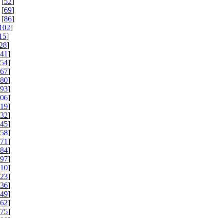
 [
52
]
 [
69
]
 [
86
]
102
]
15
]
28
]
41
]
54
]
67
]
80
]
93
]
06
]
19
]
32
]
45
]
58
]
71
]
84
]
97
]
10
]
23
]
36
]
49
]
62
]
75
]