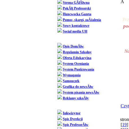
Â
Strona GÂłĂłwna
PokĂłj Profesorski
Huncwocka Gazeta
Pr
Pomoc, skargi, zaÂżalenia
po
Sowy kontaktowe
Social media UH
Dziedziniec
Opis DomĂłw
Na
Regulamin Szkolny
Oferta Edukacyjna
System Oceniania
System Punktowania
Wymagania
Samouczek
Grafika do newsĂłw
System pisania newsĂłw
Reklamy szkoÂły
Czyt
SpoÂłecznoÂśĂŚ
Inkwizytor
Spis Dyrekcji
stron
[
19
]
Spis ProfesorĂłw