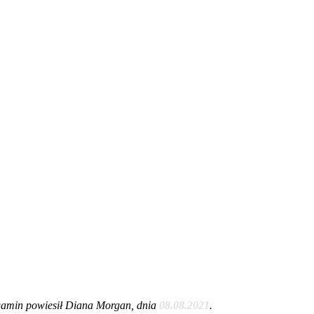
amin powiesił Diana Morgan, dnia
08.08.2021
.