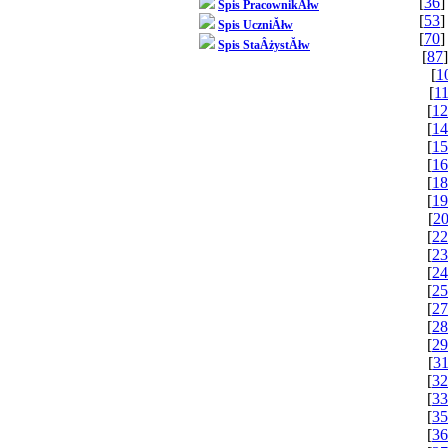
[
36
]
Spis PracownikĂłw
[
53
]
Spis UczniĂłw
[
70
]
Spis StaÂżystĂłw
[
87
]
[
1
[
1
[
12
[
14
[
15
[
16
[
18
[
19
[
2
[
22
[
23
[
24
[
25
[
27
[
28
[
29
[
31
[
32
[
33
[
35
[
36