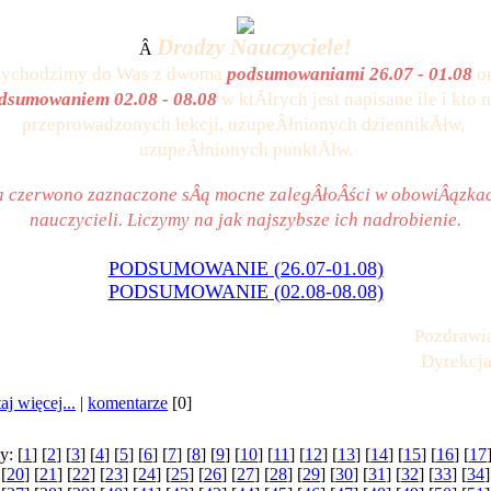
Drodzy Nauczyciele!
Â
zychodzimy do Was z dwoma 
podsumowaniami 26.07 - 01.08
dsumowaniem 02.08 - 08.08 
w ktĂłrych jest napisane ile i kto m
przeprowadzonych lekcji, uzupeÂłnionych dziennikĂłw, 
uzupeÂłnionych punktĂłw.
 czerwono zaznaczone sÂą mocne zalegÂłoÂści w obowiÂązkac
nauczycieli. Liczymy na jak najszybsze ich nadrobienie.
PODSUMOWANIE (26.07-01.08)
PODSUMOWANIE (02.08-08.08)
Pozdrawi
Dyrekcj
aj więcej...
|
komentarze
[0]
y: [
1
] [
2
] [
3
] [
4
] [
5
] [
6
] [
7
] [
8
] [
9
] [
10
] [
11
] [
12
] [
13
] [
14
] [
15
] [
16
] [
17
 [
20
] [
21
] [
22
] [
23
] [
24
] [
25
] [
26
] [
27
] [
28
] [
29
] [
30
] [
31
] [
32
] [
33
] [
34
]