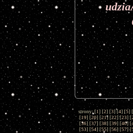
udzia
strony: [
1
] [
2
] [
3
] [
4
] [
5
] 
[
19
] [
20
] [
21
] [
22
] [
23
] [
[
36
] [
37
] [
38
] [
39
] [
40
] [
[
53
] [
54
] [
55
] [
56
] [
57
] [