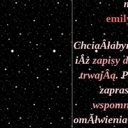
emil
ChciaÂłaby
iÂż
 zapisy 
trwajÂą
. 
zapra
wspomn
omĂłwienia 