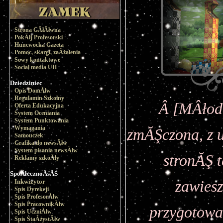
Strona GÂłĂłwna
PokĂłj Profesorski
Huncwocka Gazeta
Pomoc, skargi, zaÂżalenia
Sowy kontaktowe
Social media UH
Dziedziniec
Opis DomĂłw
Regulamin Szkolny
Â [MÂłoda
Oferta Edukacyjna
System Oceniania
System Punktowania
Wymagania
zmĂŞczona, z 
Samouczek
Grafika do newsĂłw
System pisania newsĂłw
stronĂŞ t
Reklamy szkoÂły
SpoÂłecznoÂśĂŚ
Inkwizytor
zawiesz
Spis Dyrekcji
Spis ProfesorĂłw
Spis PracownikĂłw
przygotowa
Spis UczniĂłw
Spis StaÂżystĂłw