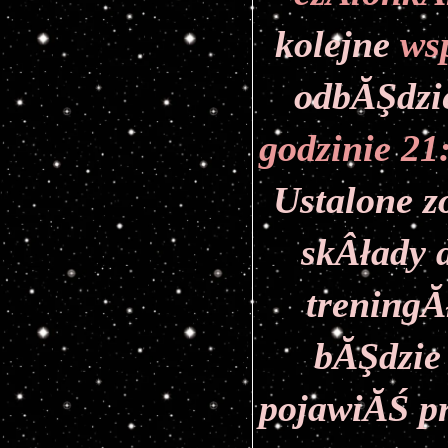
kolejne
 ws
odbĂŞdzi
godzinie 21
Ustalone z
skÂłady 
treningĂł
bĂŞdzie 
pojawiĂŚ pr