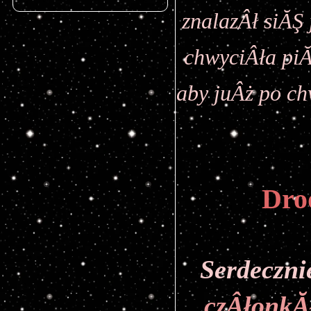
znalazÂł siĂŞ 
chwyciÂła piĂ
aby juÂż po ch
Dro
czÂłonkĂł