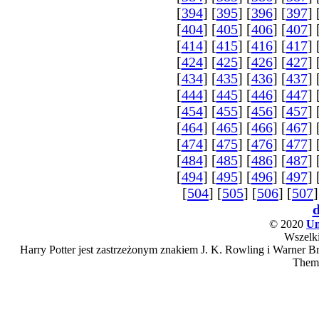
[
394
] [
395
] [
396
] [
397
] 
[
404
] [
405
] [
406
] [
407
] 
[
414
] [
415
] [
416
] [
417
] 
[
424
] [
425
] [
426
] [
427
] 
[
434
] [
435
] [
436
] [
437
] 
[
444
] [
445
] [
446
] [
447
] 
[
454
] [
455
] [
456
] [
457
] 
[
464
] [
465
] [
466
] [
467
] 
[
474
] [
475
] [
476
] [
477
] 
[
484
] [
485
] [
486
] [
487
] 
[
494
] [
495
] [
496
] [
497
] 
[
504
] [
505
] [
506
] [
507
]
© 2020
Un
Wszelki
Harry Potter jest zastrzeżonym znakiem J. K. Rowling i Warner Bro
Them