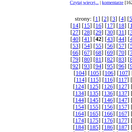
Czytaj więcej...
|
komentarze
[16
strony: [
1
] [
2
] [
3
] [
4
] [
[
14
] [
15
] [
16
] [
17
] [
18
] [
[
27
] [
28
] [
29
] [
30
] [
31
] [
[
40
] [
41
] [
42
] [
43
] [
44
] [
[
53
] [
54
] [
55
] [
56
] [
57
] [
[
66
] [
67
] [
68
] [
69
] [
70
] [
[
79
] [
80
] [
81
] [
82
] [
83
] [
[
92
] [
93
] [
94
] [
95
] [
96
] [
[
104
] [
105
] [
106
] [
107
] 
[
114
] [
115
] [
116
] [
117
] 
[
124
] [
125
] [
126
] [
127
] 
[
134
] [
135
] [
136
] [
137
] 
[
144
] [
145
] [
146
] [
147
] 
[
154
] [
155
] [
156
] [
157
] 
[
164
] [
165
] [
166
] [
167
] 
[
174
] [
175
] [
176
] [
177
] 
[
184
] [
185
] [
186
] [
187
] 