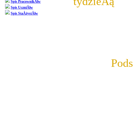
tydzieĂą
 W
Spis PracownikĂłw
Spis UczniĂłw
Przygotowal
Spis StaÂżystĂłw
podsumowani
postĂŞpy.
Pod
Prosimy o sz