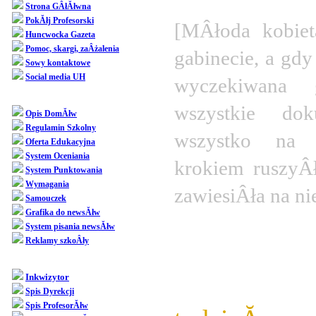
Strona GÂłĂłwna
PokĂłj Profesorski
[MÂłoda kobiet
Huncwocka Gazeta
Pomoc, skargi, zaÂżalenia
gabinecie, a gdy
Sowy kontaktowe
Social media UH
wyczekiwana g
Dziedziniec
wszystkie dok
Opis DomĂłw
Regulamin Szkolny
wszystko na p
Oferta Edukacyjna
System Oceniania
krokiem ruszyÂł
System Punktowania
Wymagania
zawiesiÂła na ni
Samouczek
Grafika do newsĂłw
Pr
System pisania newsĂłw
Reklamy szkoÂły
SpoÂłecznoÂśĂŚ
WÂłaÂśnie
Inkwizytor
Spis Dyrekcji
Spis ProfesorĂłw