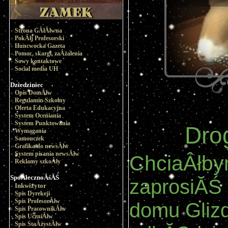
Strona GÂłĂłwna
PokĂłj Profesorski
Huncwocka Gazeta
Pomoc, skargi, zaÂżalenia
Sowy kontaktowe
Social media UH
Dziedziniec
Opis DomĂłw
Regulamin Szkolny
Oferta Edukacyjna
System Oceniania
System Punktowania
Dro
Wymagania
Samouczek
Grafika do newsĂłw
System pisania newsĂłw
ChciaÂłby
Reklamy szkoÂły
SpoÂłecznoÂśĂŚ
zaprosiĂŚ 
Inkwizytor
Spis Dyrekcji
Spis ProfesorĂłw
domu Glizd
Spis PracownikĂłw
Spis UczniĂłw
Spis StaÂżystĂłw