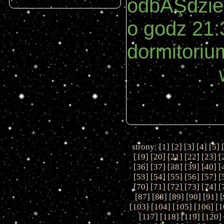
odbĂŞdzie 
o godz 21:
dormitoriu
strony: [
1
] [
2
] [
3
] [
4
] [
5
] 
[
19
] [
20
] [
21
] [
22
] [
23
] [
[
36
] [
37
] [
38
] [
39
] [
40
] [
[
53
] [
54
] [
55
] [
56
] [
57
] [
[
70
] [
71
] [
72
] [
73
] [
74
] [
[
87
] [
88
] [
89
] [
90
] [
91
] [
[
103
] [
104
] [
105
] [
106
] [
1
[
117
] [
118
] [
119
] [
120
] 