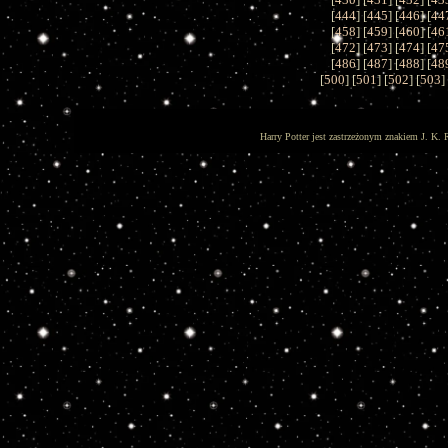
[
444
] [
445
] [
446
] [
44
[
458
] [
459
] [
460
] [
46
[
472
] [
473
] [
474
] [
47
[
486
] [
487
] [
488
] [
48
[
500
] [
501
] [
502
] [
503
]
Harry Potter jest zastrzeżonym znakiem J. K. 