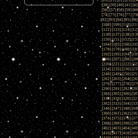
[
38
] [
39
] [
40
] [
41
] [
4
[
56
] [
57
] [
58
] [
59
] [
6
[
74
] [
75
] [
76
] [
77
] [
7
[
92
] [
93
] [
94
] [
95
] [
96
[
108
] [
109
] [
110
] [
11
[
122
] [
123
] [
124
] [
12
[
136
] [
137
] [
138
] [
13
[
150
] [
151
] [
152
] [
15
[
164
] [
165
] [
166
] [
16
[
178
] [
179
] [
180
] [
18
[
192
] [
193
] [
194
] [
19
[
206
] [
207
] [
208
] [
20
[
220
] [
221
] [
222
] [
22
[
234
] [
235
] [
236
] [
23
[
248
] [
249
] [
250
] [
25
[
262
] [
263
] [
264
] [
26
[
276
] [
277
] [
278
] [
27
[
290
] [
291
] [
292
] [
29
[
304
] [
305
] [
306
] [
30
[
318
] [
319
] [
320
] [
32
[
332
] [
333
] [
334
] [
33
[
346
] [
347
] [
348
] [
34
[
360
] [
361
] [
362
] [
36
[
374
] [
375
] [
376
] [
37
[
388
] [
389
] [
390
] [
39
[
402
] [
403
] [
404
] [
40
[
416
] [
417
] [
418
] [
41
[
430
] [
431
] [
432
] [
43