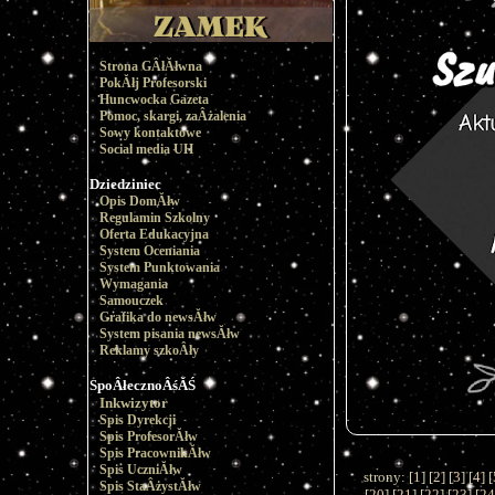
Strona GÂłĂłwna
PokĂłj Profesorski
Huncwocka Gazeta
Pomoc, skargi, zaÂżalenia
Sowy kontaktowe
Social media UH
Dziedziniec
Opis DomĂłw
Regulamin Szkolny
Oferta Edukacyjna
System Oceniania
System Punktowania
Wymagania
Samouczek
Grafika do newsĂłw
System pisania newsĂłw
Reklamy szkoÂły
SpoÂłecznoÂśĂŚ
Inkwizytor
Spis Dyrekcji
Spis ProfesorĂłw
Spis PracownikĂłw
Spis UczniĂłw
strony: [
1
] [
2
] [
3
] [
4
] [
Spis StaÂżystĂłw
[
20
] [
21
] [
22
] [
23
] [
2