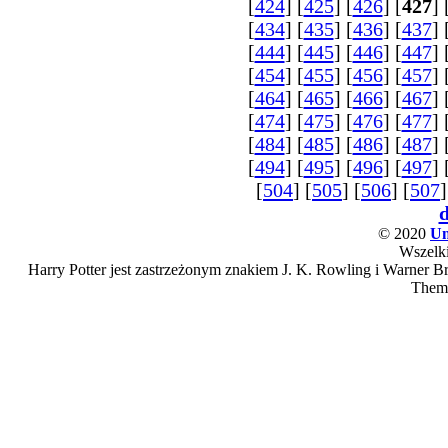
[
424
] [
425
] [
426
] [
427
] 
[
434
] [
435
] [
436
] [
437
] 
[
444
] [
445
] [
446
] [
447
] 
[
454
] [
455
] [
456
] [
457
] 
[
464
] [
465
] [
466
] [
467
] 
[
474
] [
475
] [
476
] [
477
] 
[
484
] [
485
] [
486
] [
487
] 
[
494
] [
495
] [
496
] [
497
] 
[
504
] [
505
] [
506
] [
507
]
© 2020
Un
Wszelki
Harry Potter jest zastrzeżonym znakiem J. K. Rowling i Warner Bro
Them