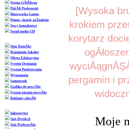
Strona GÂłĂłwna
[Wysoka br
PokĂłj Profesorski
Huncwocka Gazeta
Pomoc, skargi, zaÂżalenia
krokiem przes
Sowy kontaktowe
Social media UH
korytarz docie
Dziedziniec
Opis DomĂłw
ogÂłoszeni
Regulamin Szkolny
Oferta Edukacyjna
wyciÂągnĂŞÂł
System Oceniania
System Punktowania
Wymagania
pergamin i p
Samouczek
Grafika do newsĂłw
widoczn
System pisania newsĂłw
Reklamy szkoÂły
SpoÂłecznoÂśĂŚ
Inkwizytor
Moje m
Spis Dyrekcji
Spis ProfesorĂłw