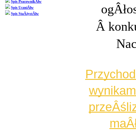
Spis PracownikĂłw
ogÂło
Spis UczniĂłw
Spis StaÂżystĂłw
Â konku
Nac
Przychod
wynikami
przeÂśli
maÂł