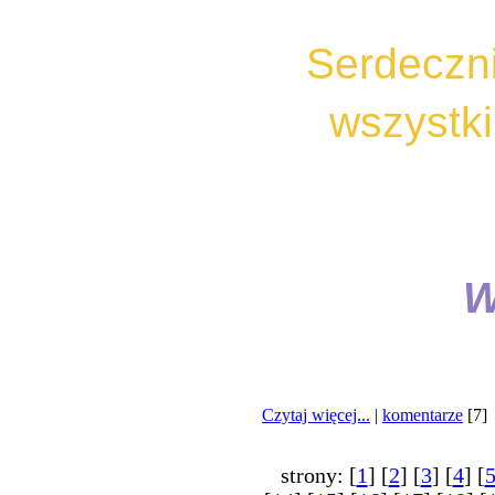
Serdeczni
wszystki
W
Czytaj więcej...
|
komentarze
[7]
strony: [
1
] [
2
] [
3
] [
4
] [