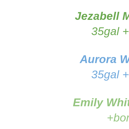
Jezabell 
35gal 
Aurora W
35gal 
Emily Whi
+bo