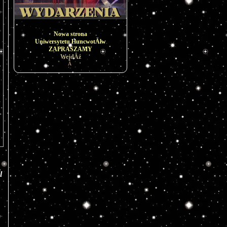
Nowa strona
Uniwersytetu HuncwotĂłw
ZAPRASZAMY
WejdÂź
Â
 