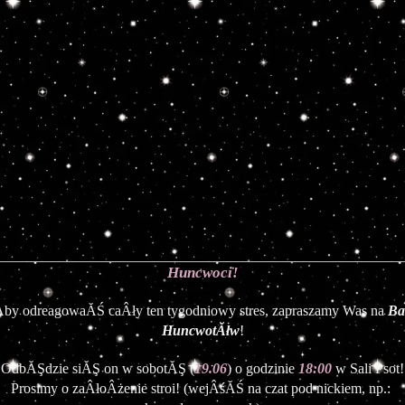
Huncwoci!
by odreagowaĂŚ caÂły ten tygodniowy stres, zapraszamy Was na 
Bal
HuncwotĂłw
!
OdbĂŞdzie siĂŞ on w sobotĂŞ (
19.06
) o godzinie
18:00
w Sali Psot!
Prosimy o zaÂłoÂżenie stroi! (wejÂśĂŚ na czat pod nickiem, np.: 