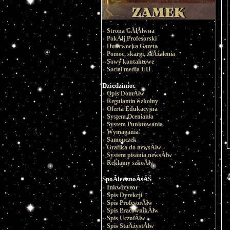
Strona GÂłĂłwna
PokĂłj Profesorski
Huncwocka Gazeta
Pomoc, skargi, zaÂżalenia
Sowy kontaktowe
Social media UH
Dziedziniec
Opis DomĂłw
Regulamin Szkolny
Oferta Edukacyjna
System Oceniania
System Punktowania
Wymagania
Samouczek
Grafika do newsĂłw
System pisania newsĂłw
Reklamy szkoÂły
A
SpoÂłecznoÂśĂŚ
Inkwizytor
Spis Dyrekcji
Spis ProfesorĂłw
Spis PracownikĂłw
Spis UczniĂłw
Spis StaÂżystĂłw