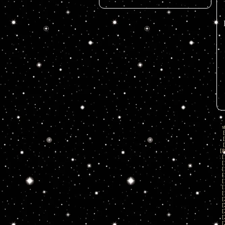
s
[
[
[
[
8
[
[
[
[
[
[
[
[
[
[
[
[