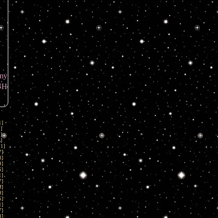
my
UH
1
]
1
]
1
]
1
]
01
]
7
]
3
]
9
]
5
]
1
]
7
]
3
]
9
]
5
]
1
]
7
]
3
]