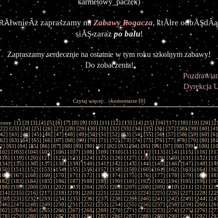
karmelowy_paczek)
RĂłwnieÂż zapraszamy na 
Zabawy Rogacza
, ktĂłre odbĂŞdÂą 
siĂŞ zaraz 
po balu
!
Zapraszamy serdecznie na ostatnie w tym roku szkolnym zabawy!
Do zobaczenia!
Pozdrawia
Dyrekcja 
Czytaj więcej...
|
komentarze
[0]
trony: [
1
] [
2
] [
3
] [
4
] [
5
] [
6
] [
7
] [
8
] [
9
] [
10
] [
11
] [
12
] [
13
] [
14
] [
15
] [
16
] [
17
] [
18
] [
19
] [
20
] [
2
22
] [
23
] [
24
] [
25
] [
26
] [
27
] [
28
] [
29
] [
30
] [
31
] [
32
] [
33
] [
34
] [
35
] [
36
] [
37
] [
38
] [
39
] [
40
] [
4
42
] [
43
] [
44
] [
45
] [
46
] [
47
] [
48
] [
49
] [
50
] [
51
] [
52
] [
53
] [
54
] [
55
] [
56
] [
57
] [
58
] [
59
] [
60
] [
6
62
] [
63
] [
64
] [
65
] [
66
] [
67
] [
68
] [
69
] [
70
] [
71
] [
72
] [
73
] [
74
] [
75
] [
76
] [
77
] [
78
] [
79
] [
80
] [
8
2
] [
83
] [
84
] [
85
] [
86
] [
87
] [
88
] [
89
] [
90
] [
91
] [
92
] [
93
] [
94
] [
95
] [
96
] [
97
] [
98
] [
99
] [
100
] [
1
102
] [
103
] [
104
] [
105
] [
106
] [
107
] [
108
] [
109
] [
110
] [
111
] [
112
] [
113
] [
114
] [
115
] [
116
] [
11
118
] [
119
] [
120
] [
121
] [
122
] [
123
] [
124
] [
125
] [
126
] [
127
] [
128
] [
129
] [
130
] [
131
] [
132
] [
13
134
] [
135
] [
136
] [
137
] [
138
] [
139
] [
140
] [
141
] [
142
] [
143
] [
144
] [
145
] [
146
] [
147
] [
148
] [
14
150
] [
151
] [
152
] [
153
] [
154
] [
155
] [
156
] [
157
] [
158
] [
159
] [
160
] [
161
] [
162
] [
163
] [
164
] [
16
166
] [
167
] [
168
] [
169
] [
170
] [
171
] [
172
] [
173
] [
174
] [
175
] [
176
] [
177
] [
178
] [
179
] [
180
] [
18
182
] [
183
] [
184
] [
185
] [
186
] [
187
] [
188
] [
189
] [
190
] [
191
] [
192
] [
193
] [
194
] [
195
] [
196
] [
19
198
] [
199
] [
200
] [
201
] [
202
] [
203
] [
204
] [
205
] [
206
] [
207
] [
208
] [
209
] [
210
] [
211
] [
212
] [
21
214
] [
215
] [
216
] [
217
] [
218
] [
219
] [
220
] [
221
] [
222
] [
223
] [
224
] [
225
] [
226
] [
227
] [
228
] [
22
230
] [
231
] [
232
] [
233
] [
234
] [
235
] [
236
] [
237
] [
238
] [
239
] [
240
] [
241
] [
242
] [
243
] [
244
] [
24
246
] [
247
] [
248
] [
249
] [
250
] [
251
] [
252
] [
253
] [
254
] [
255
] [
256
] [
257
] [
258
] [
259
] [
260
] [
26
262
] [
263
] [
264
] [
265
] [
266
] [
267
] [
268
] [
269
] [
270
] [
271
] [
272
] [
273
] [
274
] [
275
] [
276
] [
27
278
] [
279
] [
280
] [
281
] [
282
] [
283
] [
284
] [
285
] [
286
] [
287
] [
288
] [
289
] [
290
] [
291
] [
292
] [
29