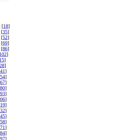
] [
18
]
 [
35
]
 [
52
]
 [
69
]
 [
86
]
102
]
15
]
28
]
41
]
54
]
67
]
80
]
93
]
06
]
19
]
32
]
45
]
58
]
71
]
84
]
97
]