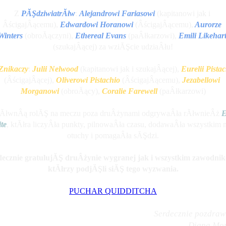
Z 
PĂŞdziwiatrĂłw
:
Alejandrowi Fariasowi
 (kapitanowi jak i 
ÂścigajÂącemu),
Edwardowi Horanowi 
(ÂścigajÂącemu),
 Aurorze 
Winters
(obroĂączyni),
Ethereal Evans 
(paÂłkarzowi),
Emili Likehar
(szukajÂącej) za wziĂŞcie udziaÂłu!
Znikaczy
:
Julii Nelwood
 (kapitanowi jak i szukajÂącej), 
Eurelii Pista
(ÂścigajÂącej), 
Oliverowi Pistachio
 (ÂścigajÂącemu), 
Jezabellowi 
Morganowi
 (obroĂący), 
Coralie Farewell
(paÂłkarzowi)
ĂłwnÂą rolĂŞ na meczu poza druÂżynami odgrywaÂła rĂłwnieÂż 
E
te
, ktĂłra liczyÂła punkty, pilnowaÂła czasu, dodawaÂła wszystkim 
otuchy i pomagaÂła sĂŞdzi.
decznie gratulujĂŞ druÂżynie wygranej jak i wszystkim zawodnik
ktĂłrzy podjĂŞli siĂŞ tego wyzwania.
PUCHAR QUIDDITCHA
Serdecznie pozdraw
Diana Mo