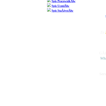
Spis PracownikĂłw
Spis UczniĂłw
Spis StaÂżystĂłw
Ze 
GÂł
Whi
Ser