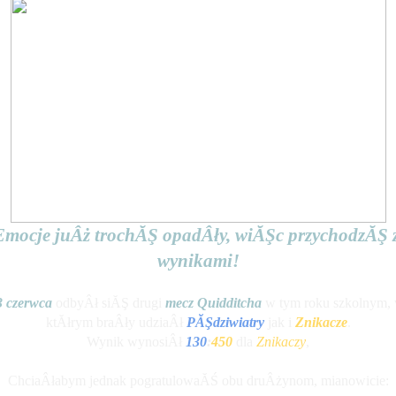
Emocje juÂż trochĂŞ opadÂły, wiĂŞc przychodzĂŞ z
wynikami!
3 czerwca
 odbyÂł siĂŞ drugi
 mecz Quidditcha
w tym roku szkolnym, 
ktĂłrym braÂły udziaÂł 
PĂŞdziwiatry
 jak i 
Znikacze
.
Wynik wynosiÂł 
130
:
450
 dla 
Znikaczy
,
ChciaÂłabym jednak pogratulowaĂŚ obu druÂżynom, mianowicie: