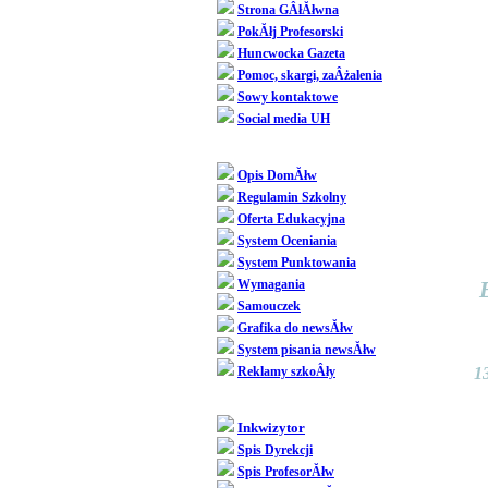
Strona GÂłĂłwna
PokĂłj Profesorski
Huncwocka Gazeta
Pomoc, skargi, zaÂżalenia
Sowy kontaktowe
Social media UH
Dziedziniec
Opis DomĂłw
Regulamin Szkolny
Oferta Edukacyjna
System Oceniania
System Punktowania
Wymagania
Samouczek
Grafika do newsĂłw
System pisania newsĂłw
Reklamy szkoÂły
1
SpoÂłecznoÂśĂŚ
Inkwizytor
Spis Dyrekcji
Spis ProfesorĂłw