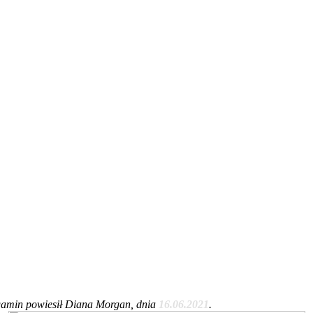
amin powiesił Diana Morgan, dnia
16.06.2021
.