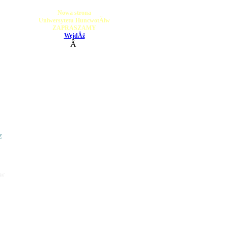
Nowa strona
Uniwersytetu HuncwotĂłw
ZAPRASZAMY
WejdÂź
Â
 
w 