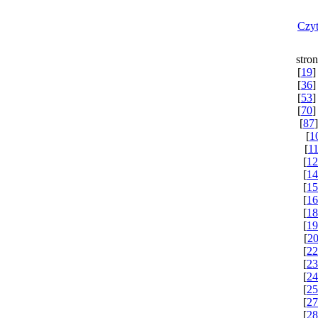
Czyt
stron
[
19
]
[
36
]
[
53
]
[
70
]
[
87
]
[
1
[
1
[
12
[
14
[
15
[
16
[
18
[
19
[
2
[
22
[
23
[
24
[
25
[
27
[
28