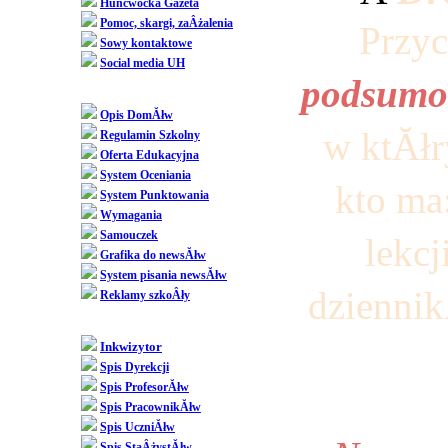
Huncwocka Gazeta
Pomoc, skargi, zaÂżalenia
Sowy kontaktowe
Social media UH
podsumow
Dziedziniec
Opis DomĂłw
w ktĂłry
Regulamin Szkolny
Oferta Edukacyjna
System Oceniania
kto ma
System Punktowania
Wymagania
Samouczek
lekcj
Grafika do newsĂłw
System pisania newsĂłw
dziennik
Reklamy szkoÂły
SpoÂłecznoÂśĂŚ
Inkwizytor
Spis Dyrekcji
Spis ProfesorĂłw
Spis PracownikĂłw
Spis UczniĂłw
Spis StaÂżystĂłw