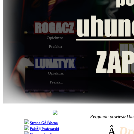
Pergamin powiesił Di
Strona GÂłĂłwna
Dr
Â
PokĂłj Profesorski