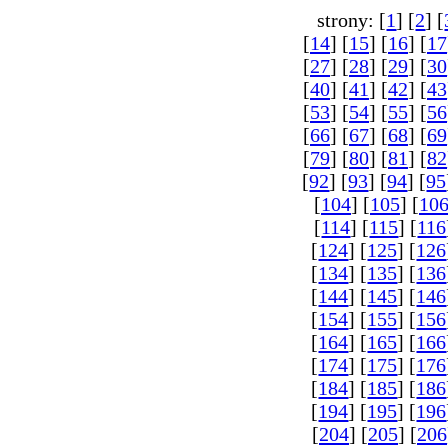
strony: [
1
] [
2
] [
[
14
] [
15
] [
16
] [
17
[
27
] [
28
] [
29
] [
30
[
40
] [
41
] [
42
] [
43
[
53
] [
54
] [
55
] [
56
[
66
] [
67
] [
68
] [
69
[
79
] [
80
] [
81
] [
82
[
92
] [
93
] [
94
] [
95
[
104
] [
105
] [
10
[
114
] [
115
] [
116
[
124
] [
125
] [
126
[
134
] [
135
] [
136
[
144
] [
145
] [
146
[
154
] [
155
] [
156
[
164
] [
165
] [
166
[
174
] [
175
] [
176
[
184
] [
185
] [
186
[
194
] [
195
] [
196
[
204
] [
205
] [
206