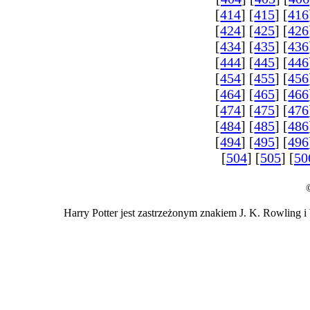
[
414
] [
415
] [
416
[
424
] [
425
] [
426
[
434
] [
435
] [
436
[
444
] [
445
] [
446
[
454
] [
455
] [
456
[
464
] [
465
] [
466
[
474
] [
475
] [
476
[
484
] [
485
] [
486
[
494
] [
495
] [
496
[
504
] [
505
] [
50
Harry Potter jest zastrzeżonym znakiem J. K. Rowling i 