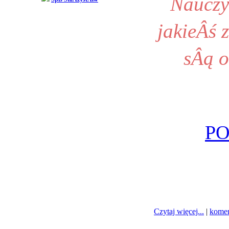
Nauczyc
jakieÂś z
sÂą o
P
Czytaj więcej...
|
komen