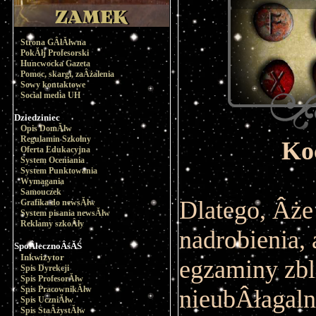
Strona GÂłĂłwna
PokĂłj Profesorski
Huncwocka Gazeta
Pomoc, skargi, zaÂżalenia
Sowy kontaktowe
Social media UH
Dziedziniec
Opis DomĂłw
Regulamin Szkolny
Ko
Oferta Edukacyjna
System Oceniania
System Punktowania
Wymagania
Samouczek
Dlatego, Âże
Grafika do newsĂłw
System pisania newsĂłw
Reklamy szkoÂły
nadrobienia, 
SpoÂłecznoÂśĂŚ
Inkwizytor
egzaminy zb
Spis Dyrekcji
Spis ProfesorĂłw
Spis PracownikĂłw
nieubÂłagaln
Spis UczniĂłw
Spis StaÂżystĂłw