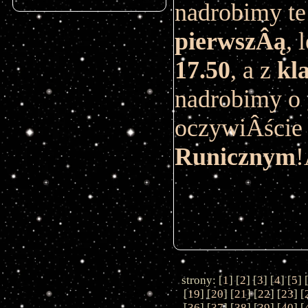
nadrobimy te
pierwszÂą
, 
17.50
, a z
kl
nadrobimy o
oczywiÂście
Runicznym
strony: [
1
] [
2
] [
3
] [
4
] [
5
] 
[
19
] [
20
] [
21
] [
22
] [
23
] [
[
36
] [
37
] [
38
] [
39
] [
40
] [