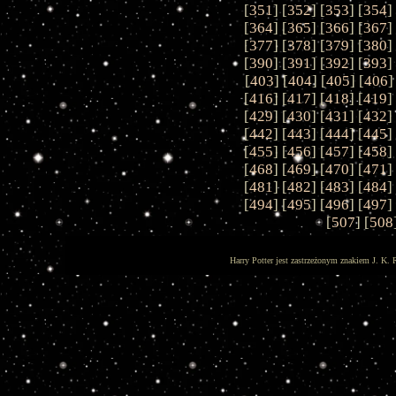
[
351
] [
352
] [
353
] [
354
]
[
364
] [
365
] [
366
] [
367
]
[
377
] [
378
] [
379
] [
380
]
[
390
] [
391
] [
392
] [
393
]
[
403
] [
404
] [
405
] [
406
]
[
416
] [
417
] [
418
] [
419
]
[
429
] [
430
] [
431
] [
432
]
[
442
] [
443
] [
444
] [
445
]
[
455
] [
456
] [
457
] [
458
]
[
468
] [
469
] [
470
] [
471
]
[
481
] [
482
] [
483
] [
484
]
[
494
] [
495
] [
496
] [
497
]
[
507
] [
508
Harry Potter jest zastrzeżonym znakiem J. K. 