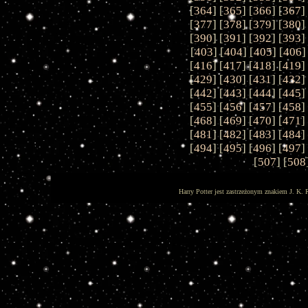
[
364
] [
365
] [
366
] [
367
]
[
377
] [
378
] [
379
] [
380
]
[
390
] [
391
] [
392
] [
393
]
[
403
] [
404
] [
405
] [
406
]
[
416
] [
417
] [
418
] [
419
]
[
429
] [
430
] [
431
] [
432
]
[
442
] [
443
] [
444
] [
445
]
[
455
] [
456
] [
457
] [
458
]
[
468
] [
469
] [
470
] [
471
]
[
481
] [
482
] [
483
] [
484
]
[
494
] [
495
] [
496
] [
497
]
[
507
] [
508
Harry Potter jest zastrzeżonym znakiem J. K. 