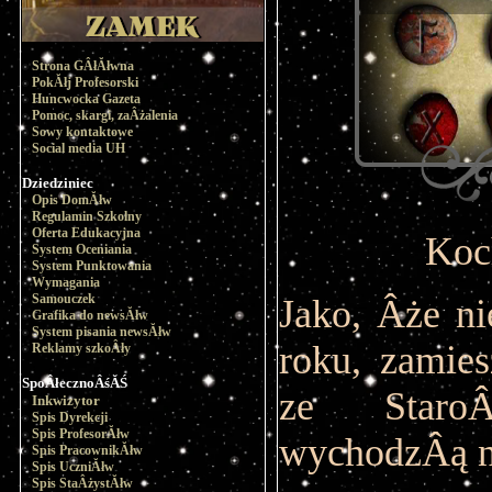
Strona GÂłĂłwna
PokĂłj Profesorski
Huncwocka Gazeta
Pomoc, skargi, zaÂżalenia
Sowy kontaktowe
Social media UH
Dziedziniec
Opis DomĂłw
Regulamin Szkolny
Oferta Edukacyjna
Koc
System Oceniania
System Punktowania
Wymagania
Samouczek
Jako, Âże n
Grafika do newsĂłw
System pisania newsĂłw
roku, zamie
Reklamy szkoÂły
SpoÂłecznoÂśĂŚ
ze StaroÂ
Inkwizytor
Spis Dyrekcji
Spis ProfesorĂłw
wychodzÂą n
Spis PracownikĂłw
Spis UczniĂłw
Spis StaÂżystĂłw