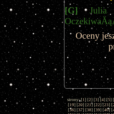
[G]
Julia 
OczekiwaĂ
Oceny jes
p
strony: [
1
] [
2
] [
3
] [
4
] [
5
] 
[
19
] [
20
] [
21
] [
22
] [
23
] [
[
36
] [
37
] [
38
] [
39
] [
40
] [