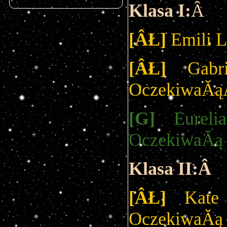
Klasa I:
Â
[ÂŁ]
Emili 
[ÂŁ]
Gabri
OczekiwaĂ
[G]
Eurelia
OczekiwaĂą
Klasa II:Â
[ÂŁ]
Kate 
OczekiwaĂą