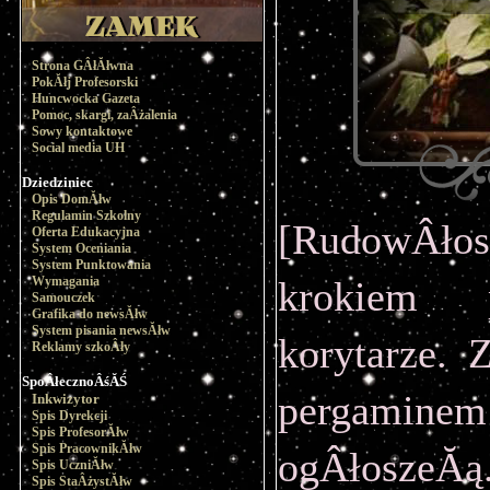
Strona GÂłĂłwna
PokĂłj Profesorski
Huncwocka Gazeta
Pomoc, skargi, zaÂżalenia
Sowy kontaktowe
Social media UH
Dziedziniec
Opis DomĂłw
Regulamin Szkolny
[RudowÂło
Oferta Edukacyjna
System Oceniania
System Punktowania
Wymagania
krokiem p
Samouczek
Grafika do newsĂłw
System pisania newsĂłw
korytarze. 
Reklamy szkoÂły
SpoÂłecznoÂśĂŚ
pergamine
Inkwizytor
Spis Dyrekcji
Spis ProfesorĂłw
Spis PracownikĂłw
ogÂłoszeĂ
Spis UczniĂłw
Spis StaÂżystĂłw