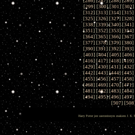
[
286
] [
287
] [
288
] [
289
]
[
299
] [
300
] [
301
] [
302
]
[
312
] [
313
] [
314
] [
315
]
[
325
] [
326
] [
327
] [
328
]
[
338
] [
339
] [
340
] [
341
]
[
351
] [
352
] [
353
] [
354
]
[
364
] [
365
] [
366
] [
367
]
[
377
] [
378
] [
379
] [
380
]
[
390
] [
391
] [
392
] [
393
]
[
403
] [
404
] [
405
] [
406
]
[
416
] [
417
] [
418
] [
419
]
[
429
] [
430
] [
431
] [
432
]
[
442
] [
443
] [
444
] [
445
]
[
455
] [
456
] [
457
] [
458
]
[
468
] [
469
] [
470
] [
471
]
[
481
] [
482
] [
483
] [
484
]
[
494
] [
495
] [
496
] [
497
]
[
507
] [
508
Harry Potter jest zastrzeżonym znakiem J. K. 