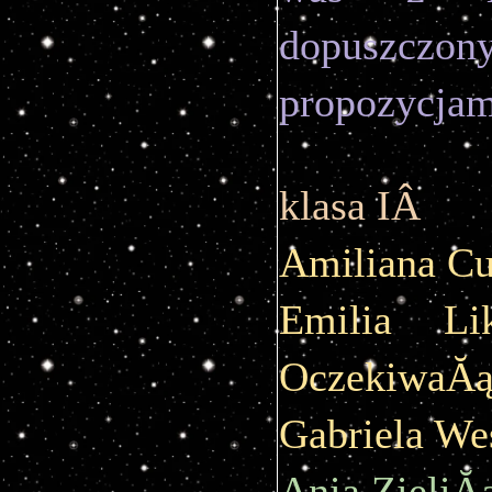
dopuszczo
propozycjam
klasa IÂ 
Amiliana C
Emilia Li
OczekiwaĂ
Gabriela We
Ania ZieliĂ