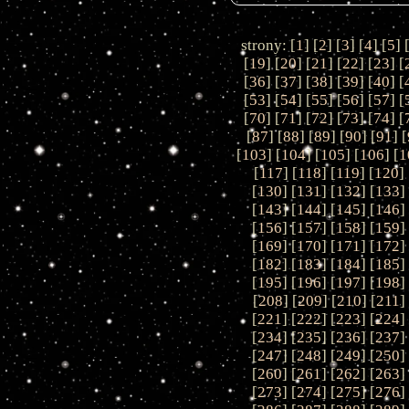
strony: [
1
] [
2
] [
3
] [
4
] [
5
] 
[
19
] [
20
] [
21
] [
22
] [
23
] [
[
36
] [
37
] [
38
] [
39
] [
40
] [
[
53
] [
54
] [
55
] [
56
] [
57
] [
[
70
] [
71
] [
72
] [
73
] [
74
] [
[
87
] [
88
] [
89
] [
90
] [
91
] [
[
103
] [
104
] [
105
] [
106
] [
1
[
117
] [
118
] [
119
] [
120
] 
[
130
] [
131
] [
132
] [
133
]
[
143
] [
144
] [
145
] [
146
]
[
156
] [
157
] [
158
] [
159
]
[
169
] [
170
] [
171
] [
172
]
[
182
] [
183
] [
184
] [
185
]
[
195
] [
196
] [
197
] [
198
]
[
208
] [
209
] [
210
] [
211
]
[
221
] [
222
] [
223
] [
224
]
[
234
] [
235
] [
236
] [
237
]
[
247
] [
248
] [
249
] [
250
]
[
260
] [
261
] [
262
] [
263
]
[
273
] [
274
] [
275
] [
276
]