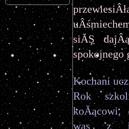
przewie
uÂśmiechem
siĂŞ dajÂą
spokojnego g
Kochani ucz
Rok szkol
koĂącowi, 
was z in