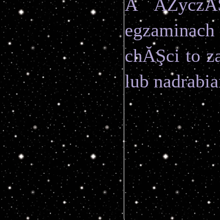
Â ÂŻyczĂŞ
egzaminach 
chĂŞci to z
lub nadrabia