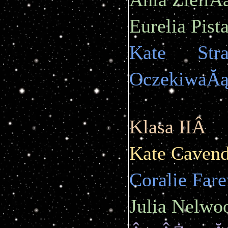
Eurelia Pist
Kate Str
OczekiwaĂ
Klasa IIÂ 
Kate Cavend
Coralie Far
Julia Nelwo