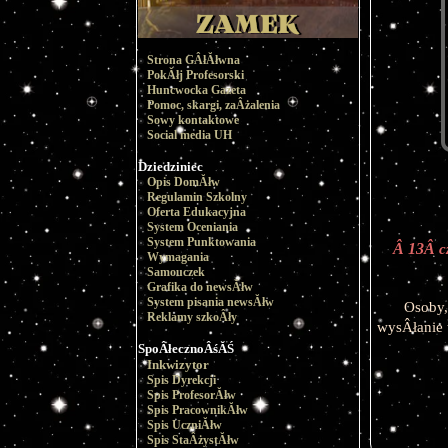
Strona GÂłĂłwna
PokĂłj Profesorski
Huncwocka Gazeta
Pomoc, skargi, zaÂżalenia
Sowy kontaktowe
Social media UH
Dziedziniec
Opis DomĂłw
Regulamin Szkolny
Oferta Edukacyjna
System Oceniania
System Punktowania
Â 13Â 
c
Wymagania
Samouczek
Grafika do newsĂłw
System pisania newsĂłw
Osoby,
Reklamy szkoÂły
wysÂłanie 
SpoÂłecznoÂśĂŚ
Inkwizytor
Spis Dyrekcji
Spis ProfesorĂłw
Spis PracownikĂłw
Spis UczniĂłw
Spis StaÂżystĂłw