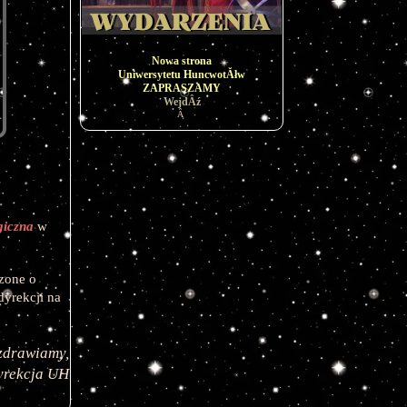
Nowa strona
Uniwersytetu HuncwotĂłw
ZAPRASZAMY
WejdÂź
Â
iczna
 w 
one o 
dyrekcji na 
zdrawiamy,
yrekcja UH