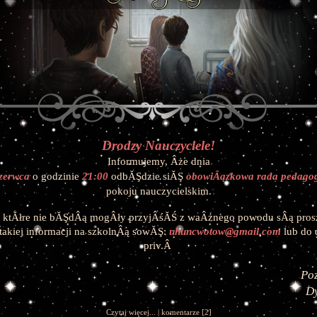
Drodzy Nauczyciele!
Informujemy, Âże dnia
zerwca 
o godzinie
21:00
odbĂŞdzie siĂŞ
obowiÂązkowa rada pedagog
pokoju nauczycielskim.
 ktĂłre nie bĂŞdÂą mogÂły przyjÂśĂŚ z waÂżnego powodu sÂą prosz
takiej informacji na szkolnÂą sowĂŞ: 
uhuncwotow@gmail.com
 lub do 
priv.Â 
Po
D
Czytaj więcej...
|
komentarze
[2]