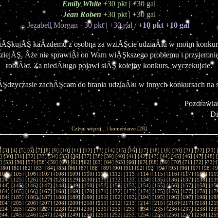
Emily White
 +30 pkt | +30 gal
Jean Roben
 +30 pkt | +30 gal
Jezabell Morgan +30 pkt | +30 gal / 
+10 pkt +10 gal
iĂŞkujĂŞ kaÂżdemu z osobna za wziĂŞcie udziaÂłu w moim konkurs
iejĂŞ, Âże nie sprawiÂł on Wam wiĂŞkszego problemu i przyjemnie 
robiÂło. Za niedÂługo pojawi siĂŞ kolejny konkurs, wyczekujcie.
Şdzyczasie zachĂŞcam do brania udziaÂłu w innych konkursach na st
Pozdrawia
Di
Czytaj więcej...
|
komentarze
[28]
] [
3
] [
4
] [
5
] [
6
] [
7
] [
8
] [
9
] [
10
] [
11
] [
12
] [
13
] [
14
] [
15
] [
16
] [
17
] [
18
] [
19
] [
20
] [
21
] [
22
] [
23
] 
] [
30
] [
31
] [
32
] [
33
] [
34
] [
35
] [
36
] [
37
] [
38
] [
39
] [
40
] [
41
] [
42
] [
43
] [
44
] [
45
] [
46
] [
47
] [
48
] [
] [
55
] [
56
] [
57
] [
58
] [
59
] [
60
] [
61
] [
62
] [
63
] [
64
] [
65
] [
66
] [
67
] [
68
] [
69
] [
70
] [
71
] [
72
] [
73
] [
 [
80
] [
81
] [
82
] [
83
] [
84
] [
85
] [
86
] [
87
] [
88
] [
89
] [
90
] [
91
] [
92
] [
93
] [
94
] [
95
] [
96
] [
97
] [
98
] [
9
104
] [
105
] [
106
] [
107
] [
108
] [
109
] [
110
] [
111
] [
112
] [
113
] [
114
] [
115
] [
116
] [
117
] [
118
] [
11
124
] [
125
] [
126
] [
127
] [
128
] [
129
] [
130
] [
131
] [
132
] [
133
] [
134
] [
135
] [
136
] [
137
] [
138
] [
13
144
] [
145
] [
146
] [
147
] [
148
] [
149
] [
150
] [
151
] [
152
] [
153
] [
154
] [
155
] [
156
] [
157
] [
158
] [
15
164
] [
165
] [
166
] [
167
] [
168
] [
169
] [
170
] [
171
] [
172
] [
173
] [
174
] [
175
] [
176
] [
177
] [
178
] [
17
184
] [
185
] [
186
] [
187
] [
188
] [
189
] [
190
] [
191
] [
192
] [
193
] [
194
] [
195
] [
196
] [
197
] [
198
] [
19
204
] [
205
] [
206
] [
207
] [
208
] [
209
] [
210
] [
211
] [
212
] [
213
] [
214
] [
215
] [
216
] [
217
] [
218
] [
21
224
] [
225
] [
226
] [
227
] [
228
] [
229
] [
230
] [
231
] [
232
] [
233
] [
234
] [
235
] [
236
] [
237
] [
238
] [
23
244
] [
245
] [
246
] [
247
] [
248
] [
249
] [
250
] [
251
] [
252
] [
253
] [
254
] [
255
] [
256
] [
257
] [
258
] [
25