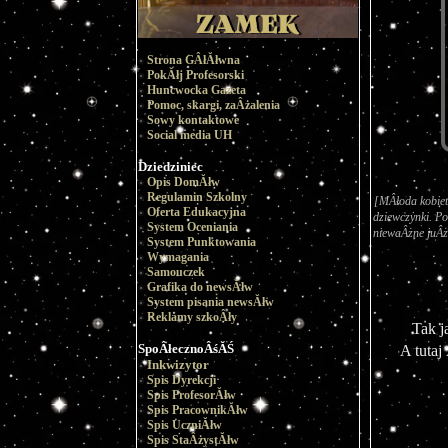
Strona GÂłĂłwna
PokĂłj Profesorski
Huncwocka Gazeta
Pomoc, skargi, zaÂżalenia
Sowy kontaktowe
Social media UH
Dziedziniec
Opis DomĂłw
Regulamin Szkolny
[MÂłoda kobiet
Oferta Edukacyjna
dziewczynki. Po
System Oceniania
niewaÂżne juÂż
System Punktowania
Wymagania
Samouczek
Grafika do newsĂłw
System pisania newsĂłw
Reklamy szkoÂły
Tak j
SpoÂłecznoÂśĂŚ
A tutaj
Inkwizytor
Spis Dyrekcji
Spis ProfesorĂłw
Spis PracownikĂłw
Spis UczniĂłw
Spis StaÂżystĂłw