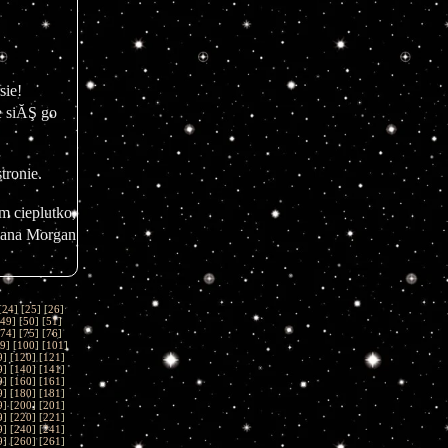
ie!
siĂŞ go 
ronie.
m cieplutko,
ana Morgan
[
24
] [
25
] [
26
]
49
] [
50
] [
51
]
74
] [
75
] [
76
]
9
] [
100
] [
101
]
9
] [
120
] [
121
]
9
] [
140
] [
141
]
9
] [
160
] [
161
]
9
] [
180
] [
181
]
9
] [
200
] [
201
]
9
] [
220
] [
221
]
9
] [
240
] [
241
]
9
] [
260
] [
261
]