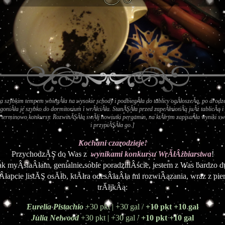
a szybkim tempem wbiegÂła na wysokie schody i podbiegÂła do tablicy ogÂłoszeĂą, po drodze
goniÂła je szybko do dormitorium i wrĂłciÂła. StanĂŞÂła przed zapeÂłnionÂą juÂż tablicÂą i
 terminowo konkursy. RozwinĂŞÂła swĂłj nowiutki pergamin, na ktĂłrym zapisaÂła wyniki sw
i przypiĂŞÂła go.]
Kochani czarodzieje!
PrzychodzĂŞ do Was z 
wynikami konkursu WrĂłÂżbiarstwa
!
ak myÂślaÂłam, genialnie sobie poradziliÂście, jestem z Was bardzo 
 Âłapcie listĂŞ osĂłb, ktĂłra odesÂłaÂła mi rozwiÂązania, wraz z pie
trĂłjkÂą:
Eurelia Pistachio
 +30 pkt | +30 gal / 
+10 pkt +10 gal
Julia Nelwood
 +30 pkt | +30 gal / 
+10 pkt +10 gal