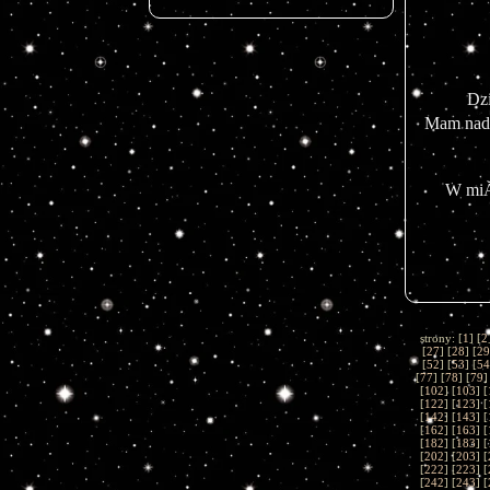
Dz
Mam nadz
W miĂ
strony: [
1
] [
2
[
27
] [
28
] [
29
[
52
] [
53
] [
54
[
77
] [
78
] [
79
]
[
102
] [
103
] [
[
122
] [
123
] [
[
142
] [
143
] [
[
162
] [
163
] [
[
182
] [
183
] [
[
202
] [
203
] [
[
222
] [
223
] [
[
242
] [
243
] [