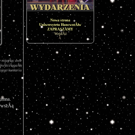
Nowa strona
Uniwersytetu HuncwotĂłw
ZAPRASZAMY
WejdÂź
Â
 mijajÂąc dwie 
 poÂściÂągaÂła 
ojego konkursu 
dumna.
rwszÂą 