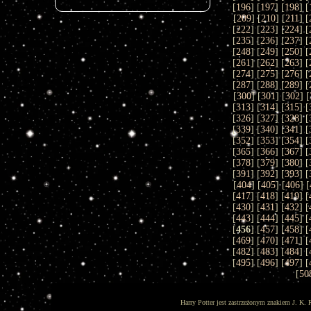
[
196
] [
197
] [
198
] [
[
209
] [
210
] [
211
] [
[
222
] [
223
] [
224
] [
[
235
] [
236
] [
237
] [
[
248
] [
249
] [
250
] [
[
261
] [
262
] [
263
] [
[
274
] [
275
] [
276
] [
[
287
] [
288
] [
289
] [
[
300
] [
301
] [
302
] [
[
313
] [
314
] [
315
] [
[
326
] [
327
] [
328
] [
[
339
] [
340
] [
341
] [
[
352
] [
353
] [
354
] [
[
365
] [
366
] [
367
] [
[
378
] [
379
] [
380
] [
[
391
] [
392
] [
393
] [
[
404
] [
405
] [
406
] [
[
417
] [
418
] [
419
] [
[
430
] [
431
] [
432
] [
[
443
] [
444
] [
445
] [
[
456
] [
457
] [
458
] [
[
469
] [
470
] [
471
] [
[
482
] [
483
] [
484
] [
[
495
] [
496
] [
497
] [
[
50
Harry Potter jest zastrzeżonym znakiem J. K. 