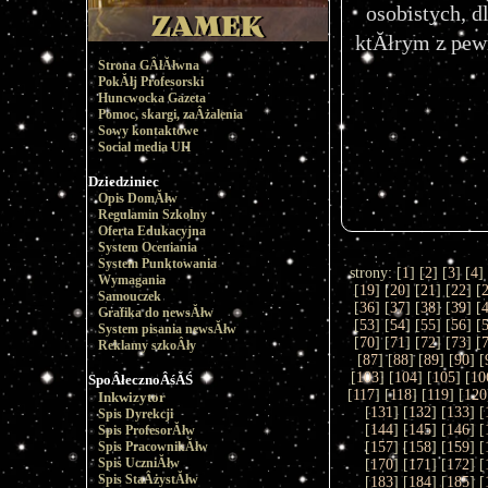
osobistych, d
ktĂłrym z pew
Strona GÂłĂłwna
PokĂłj Profesorski
Huncwocka Gazeta
Pomoc, skargi, zaÂżalenia
Sowy kontaktowe
Social media UH
Dziedziniec
Opis DomĂłw
Regulamin Szkolny
Oferta Edukacyjna
System Oceniania
System Punktowania
strony: [
1
] [
2
] [
3
] [
4
]
Wymagania
[
19
] [
20
] [
21
] [
22
] [
Samouczek
[
36
] [
37
] [
38
] [
39
] [
Grafika do newsĂłw
[
53
] [
54
] [
55
] [
56
] [
System pisania newsĂłw
[
70
] [
71
] [
72
] [
73
] [
Reklamy szkoÂły
[
87
] [
88
] [
89
] [
90
] [
[
103
] [
104
] [
105
] [
10
SpoÂłecznoÂśĂŚ
[
117
] [
118
] [
119
] [
120
Inkwizytor
[
131
] [
132
] [
133
] [
Spis Dyrekcji
[
144
] [
145
] [
146
] [
Spis ProfesorĂłw
Spis PracownikĂłw
[
157
] [
158
] [
159
] [
Spis UczniĂłw
[
170
] [
171
] [
172
] [
Spis StaÂżystĂłw
[
183
] [
184
] [
185
] [