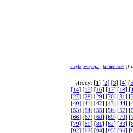
Czytaj więcej...
|
komentarze
[16
strony: [
1
] [
2
] [
3
] [
4
] [
[
14
] [
15
] [
16
] [
17
] [
18
] [
[
27
] [
28
] [
29
] [
30
] [
31
] [
[
40
] [
41
] [
42
] [
43
] [
44
] [
[
53
] [
54
] [
55
] [
56
] [
57
] [
[
66
] [
67
] [
68
] [
69
] [
70
] [
[
79
] [
80
] [
81
] [
82
] [
83
] [
[
92
] [
93
] [
94
] [
95
] [
96
] [