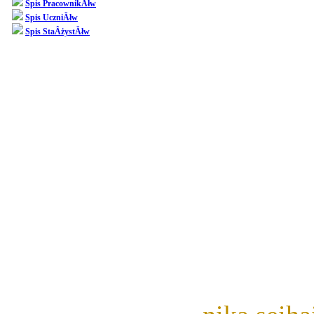
Spis PracownikĂłw
przychodz
Spis UczniĂłw
Spis StaÂżystĂłw
konkursem 
przedmio
odbywamy w
Waszym za
rozszyfrowa
Swoje zr