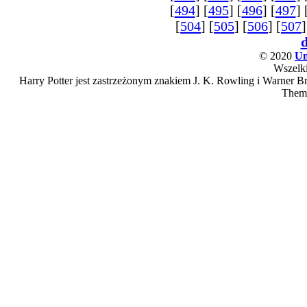
[
494
] [
495
] [
496
] [
497
] 
[
504
] [
505
] [
506
] [
507
]
© 2020
Un
Wszelki
Harry Potter jest zastrzeżonym znakiem J. K. Rowling i Warner Bro
Them