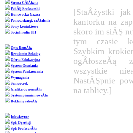
Strona GÂłĂłwna
PokĂłj Profesorski
[StaÂżystki ja
Huncwocka Gazeta
kantorku na zapl
Pomoc, skargi, zaÂżalenia
Sowy kontaktowe
skoro im siĂŞ n
Social media UH
tym czasie ko
Dziedziniec
Opis DomĂłw
Szybkim krokiem
Regulamin Szkolny
ogÂłoszeĂą z
Oferta Edukacyjna
System Oceniania
wszystkie niea
System Punktowania
Wymagania
NastĂŞpnie pow
Samouczek
na tablicy.]
Grafika do newsĂłw
System pisania newsĂłw
Reklamy szkoÂły
Konkurs
SpoÂłecznoÂśĂŚ
Inkwizytor
Spis Dyrekcji
Witajci
Spis ProfesorĂłw