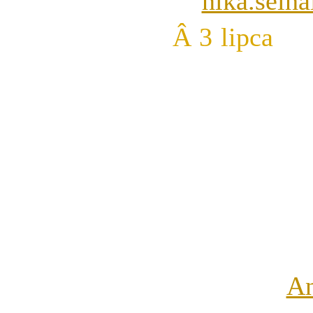
nika.seih
Â 3 lipca 
do
wykonanie
moÂżecie
punktĂł
powodzenie 
waszĂŞ sow
A