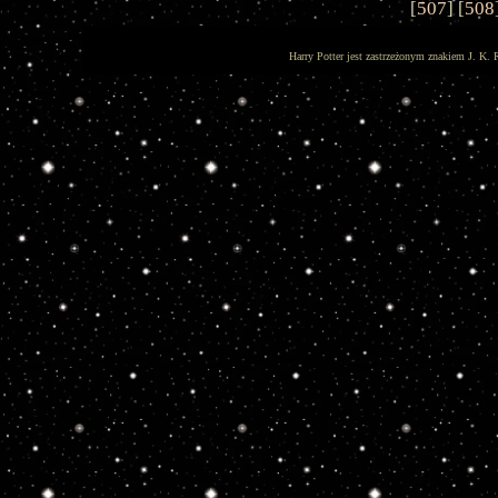
[
507
] [
508
Harry Potter jest zastrzeżonym znakiem J. K. 