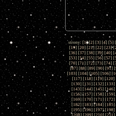
strony: [
1
] [
2
] [
3
] [
4
] [
5
] 
[
19
] [
20
] [
21
] [
22
] [
23
] [
[
36
] [
37
] [
38
] [
39
] [
40
] [
[
53
] [
54
] [
55
] [
56
] [
57
] [
[
70
] [
71
] [
72
] [
73
] [
74
] [
[
87
] [
88
] [
89
] [
90
] [
91
] [
[
103
] [
104
] [
105
] [
106
] [
1
[
117
] [
118
] [
119
] [
120
] 
[
130
] [
131
] [
132
] [
133
]
[
143
] [
144
] [
145
] [
146
]
[
156
] [
157
] [
158
] [
159
]
[
169
] [
170
] [
171
] [
172
]
[
182
] [
183
] [
184
] [
185
]
[
195
] [
196
] [
197
] [
198
]
[
208
] [
209
] [
210
] [
211
]