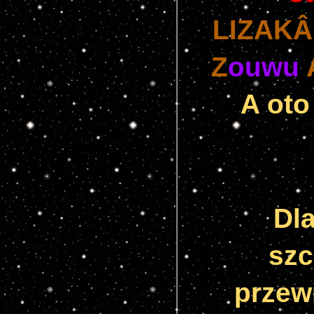
LIZAKÂ
Z
ouwu
 
A oto 
Dla
szc
przew