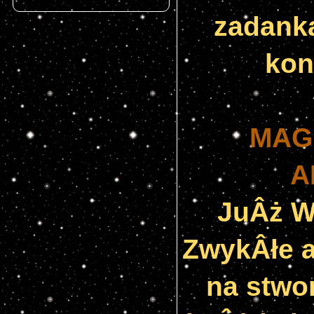
zadanka
kon
MAG
A
JuÂż W
ZwykÂłe a
na stwor