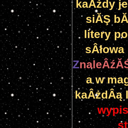
kaÂżdy je
siĂŞ bĂ
litery p
sÂłowa 
Z
naleÂźĂ
a w mag
wypis
s