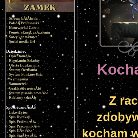
Strona GÂłĂłwna
PokĂłj Profesorski
Huncwocka Gazeta
Pomoc, skargi, zaÂżalenia
Sowy kontaktowe
Social media UH
Dziedziniec
Opis DomĂłw
Regulamin Szkolny
Kocha
Oferta Edukacyjna
System Oceniania
System Punktowania
Wymagania
Samouczek
Grafika do newsĂłw
System pisania newsĂłw
Z rac
Reklamy szkoÂły
SpoÂłecznoÂśĂŚ
Inkwizytor
zdobyw
Spis Dyrekcji
Spis ProfesorĂłw
Spis PracownikĂłw
kocham w
Spis UczniĂłw
Spis StaÂżystĂłw