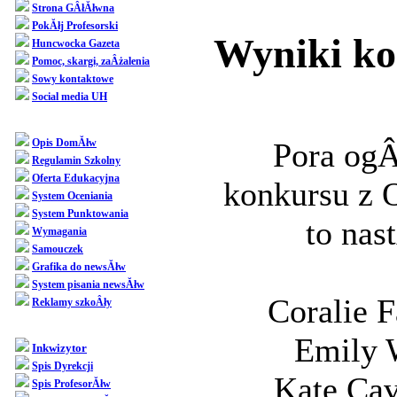
Strona GÂłĂłwna
PokĂłj Profesorski
Wyniki k
Huncwocka Gazeta
Pomoc, skargi, zaÂżalenia
Sowy kontaktowe
Social media UH
Dziedziniec
Pora ogÂ
Opis DomĂłw
Regulamin Szkolny
Oferta Edukacyjna
konkursu z
System Oceniania
System Punktowania
to nas
Wymagania
Samouczek
Grafika do newsĂłw
System pisania newsĂłw
Coralie F
Reklamy szkoÂły
SpoÂłecznoÂśĂŚ
Emily 
Inkwizytor
Spis Dyrekcji
Kate Cav
Spis ProfesorĂłw