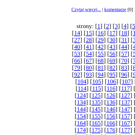
Czytaj więcej...
|
komentarze
[0]
strony: [
1
] [
2
] [
3
] [
4
] [
[
14
] [
15
] [
16
] [
17
] [
18
] [
[
27
] [
28
] [
29
] [
30
] [
31
] [
[
40
] [
41
] [
42
] [
43
] [
44
] [
[
53
] [
54
] [
55
] [
56
] [
57
] [
[
66
] [
67
] [
68
] [
69
] [
70
] [
[
79
] [
80
] [
81
] [
82
] [
83
] [
[
92
] [
93
] [
94
] [
95
] [
96
] [
[
104
] [
105
] [
106
] [
107
] 
[
114
] [
115
] [
116
] [
117
] 
[
124
] [
125
] [
126
] [
127
] 
[
134
] [
135
] [
136
] [
137
] 
[
144
] [
145
] [
146
] [
147
] 
[
154
] [
155
] [
156
] [
157
] 
[
164
] [
165
] [
166
] [
167
] 
[
174
] [
175
] [
176
] [
177
] 