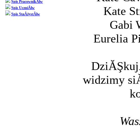
Spis PracownikĂłw
Kate St
Spis UczniĂłw
Spis StaÂżystĂłw
Gabi 
Eurelia P
DziĂŞkujĂ
widzimy si
k
Was