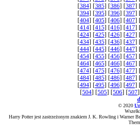
[
384
] [
385
] [
386
] [
387
] 
[
394
] [
395
] [
396
] [
397
] 
[
404
] [
405
] [
406
] [
407
] 
[
414
] [
415
] [
416
] [
417
] 
[
424
] [
425
] [
426
] [
427
] 
[
434
] [
435
] [
436
] [
437
] 
[
444
] [
445
] [
446
] [
447
] 
[
454
] [
455
] [
456
] [
457
] 
[
464
] [
465
] [
466
] [
467
] 
[
474
] [
475
] [
476
] [
477
] 
[
484
] [
485
] [
486
] [
487
] 
[
494
] [
495
] [
496
] [
497
] 
[
504
] [
505
] [
506
] [
507
]
© 2020
Un
Wszelki
Harry Potter jest zastrzeżonym znakiem J. K. Rowling i Warner Bro
Them