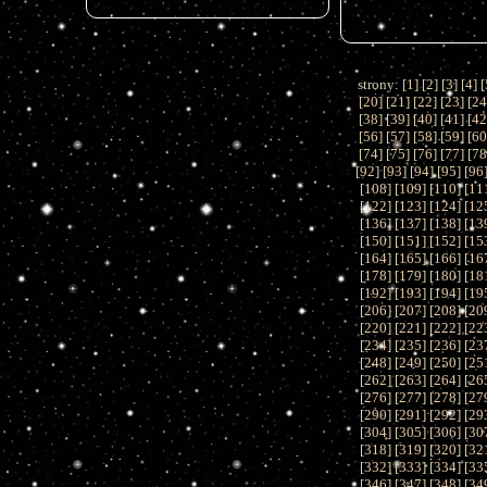
strony: [
1
] [
2
] [
3
] [
4
] [
[
20
] [
21
] [
22
] [
23
] [
2
[
38
] [
39
] [
40
] [
41
] [
4
[
56
] [
57
] [
58
] [
59
] [
6
[
74
] [
75
] [
76
] [
77
] [
7
[
92
] [
93
] [
94
] [
95
] [
96
[
108
] [
109
] [
110
] [
11
[
122
] [
123
] [
124
] [
12
[
136
] [
137
] [
138
] [
13
[
150
] [
151
] [
152
] [
15
[
164
] [
165
] [
166
] [
16
[
178
] [
179
] [
180
] [
18
[
192
] [
193
] [
194
] [
19
[
206
] [
207
] [
208
] [
20
[
220
] [
221
] [
222
] [
22
[
234
] [
235
] [
236
] [
23
[
248
] [
249
] [
250
] [
25
[
262
] [
263
] [
264
] [
26
[
276
] [
277
] [
278
] [
27
[
290
] [
291
] [
292
] [
29
[
304
] [
305
] [
306
] [
30
[
318
] [
319
] [
320
] [
32
[
332
] [
333
] [
334
] [
33
[
346
] [
347
] [
348
] [
34