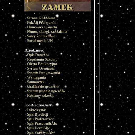
Strona GÂłĂłwna
PokĂłj Profesorski
Huncwocka Gazeta
Pomoc, skargi, zaÂżalenia
Sowy kontaktowe
Social media UH
Dziedziniec
Opis DomĂłw
Regulamin Szkolny
Oferta Edukacyjna
System Oceniania
System Punktowania
Wymagania
Samouczek
Grafika do newsĂłw
System pisania newsĂłw
Reklamy szkoÂły
SpoÂłecznoÂśĂŚ
Inkwizytor
Spis Dyrekcji
Spis ProfesorĂłw
Spis PracownikĂłw
Spis UczniĂłw
Spis StaÂżystĂłw