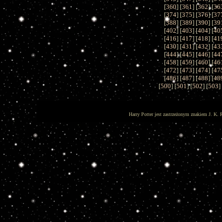
[
360
] [
361
] [
362
] [
36
[
374
] [
375
] [
376
] [
37
[
388
] [
389
] [
390
] [
39
[
402
] [
403
] [
404
] [
40
[
416
] [
417
] [
418
] [
41
[
430
] [
431
] [
432
] [
43
[
444
] [
445
] [
446
] [
44
[
458
] [
459
] [
460
] [
46
[
472
] [
473
] [
474
] [
47
[
486
] [
487
] [
488
] [
48
[
500
] [
501
] [
502
] [
503
]
Harry Potter jest zastrzeżonym znakiem J. K. 