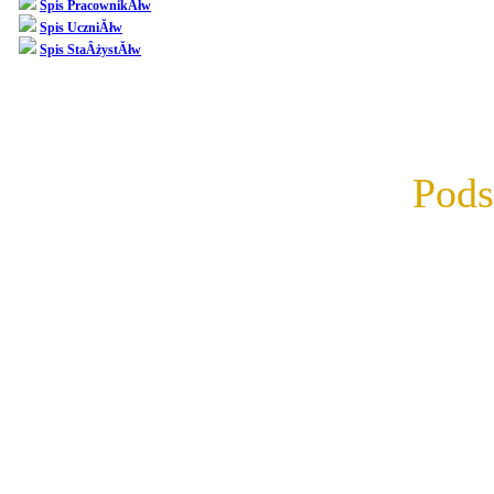
Spis PracownikĂłw
Przygotowal
Spis UczniĂłw
Spis StaÂżystĂłw
podsumowani
postĂŞpy.
Pod
Prosimy o sz