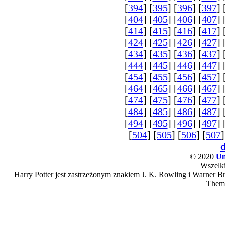
[
394
] [
395
] [
396
] [
397
] 
[
404
] [
405
] [
406
] [
407
] 
[
414
] [
415
] [
416
] [
417
] 
[
424
] [
425
] [
426
] [
427
] 
[
434
] [
435
] [
436
] [
437
] 
[
444
] [
445
] [
446
] [
447
] 
[
454
] [
455
] [
456
] [
457
] 
[
464
] [
465
] [
466
] [
467
] 
[
474
] [
475
] [
476
] [
477
] 
[
484
] [
485
] [
486
] [
487
] 
[
494
] [
495
] [
496
] [
497
] 
[
504
] [
505
] [
506
] [
507
]
© 2020
Un
Wszelki
Harry Potter jest zastrzeżonym znakiem J. K. Rowling i Warner Bro
Them