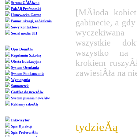
Strona GÂłĂłwna
PokĂłj Profesorski
[MÂłoda kobiet
Huncwocka Gazeta
gabinecie, a gdy
Pomoc, skargi, zaÂżalenia
Sowy kontaktowe
wyczekiwana g
Social media UH
wszystkie dok
Dziedziniec
Opis DomĂłw
wszystko na p
Regulamin Szkolny
krokiem ruszyÂł
Oferta Edukacyjna
System Oceniania
zawiesiÂła na ni
System Punktowania
Wymagania
Samouczek
Pr
Grafika do newsĂłw
System pisania newsĂłw
Reklamy szkoÂły
WÂłaÂśnie
SpoÂłecznoÂśĂŚ
Inkwizytor
tydzieĂą
 W
Spis Dyrekcji
Spis ProfesorĂłw