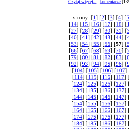
Czytaj więcej...
|
komentarze
[13
strony: [
1
] [
2
] [
3
] [
4
] [
[
14
] [
15
] [
16
] [
17
] [
18
] [
[
27
] [
28
] [
29
] [
30
] [
31
] [
[
40
] [
41
] [
42
] [
43
] [
44
] [
[
53
] [
54
] [
55
] [
56
] [
57
] [
[
66
] [
67
] [
68
] [
69
] [
70
] [
[
79
] [
80
] [
81
] [
82
] [
83
] [
[
92
] [
93
] [
94
] [
95
] [
96
] [
[
104
] [
105
] [
106
] [
107
] 
[
114
] [
115
] [
116
] [
117
] 
[
124
] [
125
] [
126
] [
127
] 
[
134
] [
135
] [
136
] [
137
] 
[
144
] [
145
] [
146
] [
147
] 
[
154
] [
155
] [
156
] [
157
] 
[
164
] [
165
] [
166
] [
167
] 
[
174
] [
175
] [
176
] [
177
] 
[
184
] [
185
] [
186
] [
187
] 