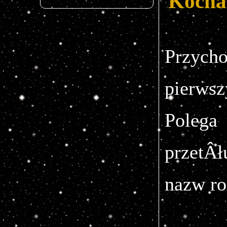
Kocha
Przyc
pier
Pol
przetÂ
nazw ro