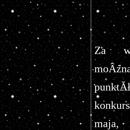
Za wy
moÂżn
punktĂ
konkur
maja, 