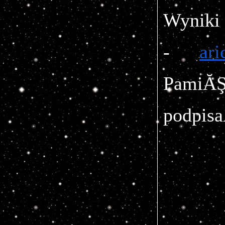
Wyniki 
- 
ar
PamiĂ
podpisa