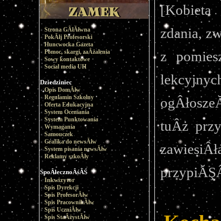
[Kobieta
zdania, z
Strona GÂłĂłwna
PokĂłj Profesorski
Huncwocka Gazeta
Pomoc, skargi, zaÂżalenia
z pomiesz
Sowy kontaktowe
Social media UH
lekcyjny
Dziedziniec
Opis DomĂłw
Regulamin Szkolny
ogÂłoszeĂ
Oferta Edukacyjna
System Oceniania
System Punktowania
tuÂż przy
Wymagania
Samouczek
Grafika do newsĂłw
zawiesi
System pisania newsĂłw
Reklamy szkoÂły
przypiĂŞÂ
SpoÂłecznoÂśĂŚ
Inkwizytor
Spis Dyrekcji
Spis ProfesorĂłw
Spis PracownikĂłw
Spis UczniĂłw
Spis StaÂżystĂłw