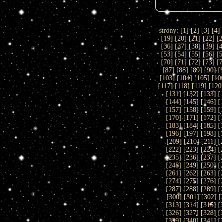
strony: [
1
] [
2
] [
3
] [
4
]
[
19
] [
20
] [
21
] [
22
] [
[
36
] [
37
] [
38
] [
39
] [
[
53
] [
54
] [
55
] [
56
] [
[
70
] [
71
] [
72
] [
73
] [
[
87
] [
88
] [
89
] [
90
] [
[
103
] [
104
] [
105
] [
10
[
117
] [
118
] [
119
] [
120
[
131
] [
132
] [
133
] [
[
144
] [
145
] [
146
] [
[
157
] [
158
] [
159
] [
[
170
] [
171
] [
172
] [
[
183
] [
184
] [
185
] [
[
196
] [
197
] [
198
] [
[
209
] [
210
] [
211
] [
[
222
] [
223
] [
224
] [
[
235
] [
236
] [
237
] [
[
248
] [
249
] [
250
] [
[
261
] [
262
] [
263
] [
[
274
] [
275
] [
276
] [
[
287
] [
288
] [
289
] [
[
300
] [
301
] [
302
] [
[
313
] [
314
] [
315
] [
[
326
] [
327
] [
328
] [
[
339
] [
340
] [
341
] [