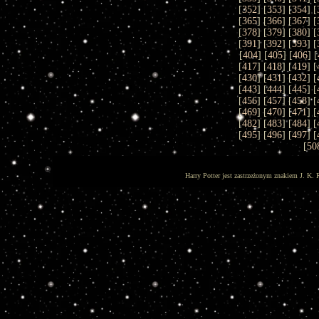
[
352
] [
353
] [
354
] [
[
365
] [
366
] [
367
] [
[
378
] [
379
] [
380
] [
[
391
] [
392
] [
393
] [
[
404
] [
405
] [
406
] [
[
417
] [
418
] [
419
] [
[
430
] [
431
] [
432
] [
[
443
] [
444
] [
445
] [
[
456
] [
457
] [
458
] [
[
469
] [
470
] [
471
] [
[
482
] [
483
] [
484
] [
[
495
] [
496
] [
497
] [
[
50
Harry Potter jest zastrzeżonym znakiem J. K. 