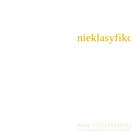
nieklasyfi
strony: [
1
] [
2
] [
3
] [
4
] [
5
] 
[
19
] [
20
] [
21
] [
22
] [
23
] [