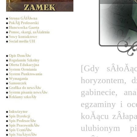
Strona GÂłĂłwna
PokĂłj Profesorski
Huncwocka Gazeta
Pomoc, skargi, zaÂżalenia
Sowy kontaktowe
Social media UH
Dziedziniec
Opis DomĂłw
Regulamin Szkolny
Oferta Edukacyjna
[Gdy sÂłoĂąc
System Oceniania
System Punktowania
horyzontem, d
Wymagania
Samouczek
Grafika do newsĂłw
gabinecie, ana
System pisania newsĂłw
Reklamy szkoÂły
egzaminy i oc
SpoÂłecznoÂśĂŚ
Inkwizytor
koĂącu zÂłapa
Spis Dyrekcji
Spis ProfesorĂłw
ulubionym p
Spis PracownikĂłw
Spis UczniĂłw
Spis StaÂżystĂłw