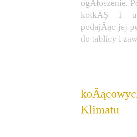
ogÂłoszenie. Po
kotkĂŞ i uÂ
podajÂąc jej p
do tablicy i za
PrzyszÂła 
koĂącowyc
Klimatu
. 
ciĂŞÂżki