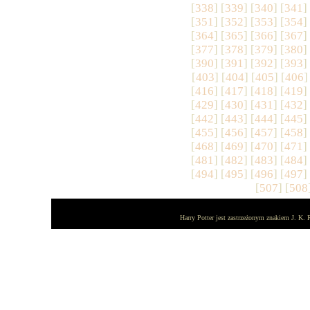
[
338
] [
339
] [
340
] [
341
]
[
351
] [
352
] [
353
] [
354
]
[
364
] [
365
] [
366
] [
367
]
[
377
] [
378
] [
379
] [
380
]
[
390
] [
391
] [
392
] [
393
]
[
403
] [
404
] [
405
] [
406
]
[
416
] [
417
] [
418
] [
419
]
[
429
] [
430
] [
431
] [
432
]
[
442
] [
443
] [
444
] [
445
]
[
455
] [
456
] [
457
] [
458
]
[
468
] [
469
] [
470
] [
471
]
[
481
] [
482
] [
483
] [
484
]
[
494
] [
495
] [
496
] [
497
]
[
507
] [
508
Harry Potter jest zastrzeżonym znakiem J. K. 