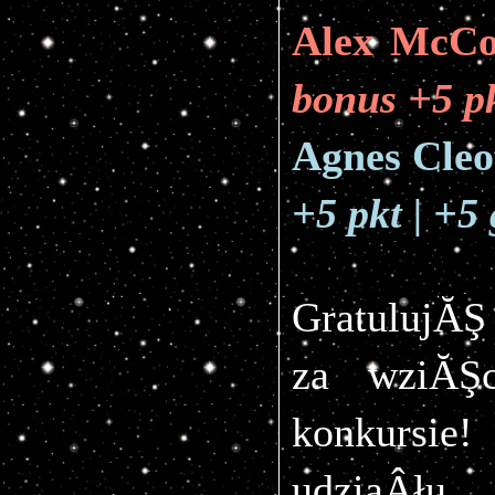
Alex McCo
bonus +5 pk
Agnes Cleo
+5 pkt | +5 
GratulujĂŞ
za wziĂŞ
konkursie
udziaÂł