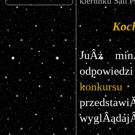
kierunku Sali P
Koc
JuÂż minÂ
odpowie
konkursu
przedstawi
wyglÂądajÂ