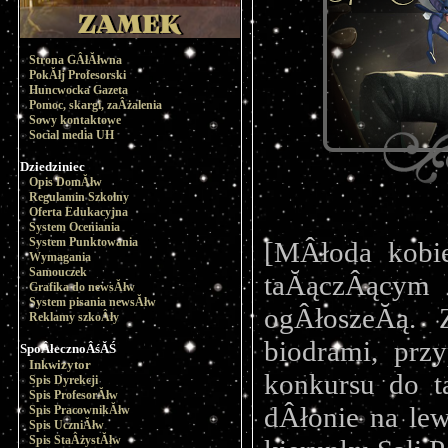
Strona GÂłĂłwna
PokĂłj Profesorski
Huncwocka Gazeta
Pomoc, skargi, zaÂżalenia
Sowy kontaktowe
Social media UH
Dziedziniec
Opis DomĂłw
Regulamin Szkolny
Oferta Edukacyjna
System Oceniania
System Punktowania
[MÂłoda kobie
Wymagania
Samouczek
taĂączÂącym k
Grafika do newsĂłw
System pisania newsĂłw
ogÂłoszeĂą. Z
Reklamy szkoÂły
biodrami, prz
SpoÂłecznoÂśĂŚ
Inkwizytor
konkursu do t
Spis Dyrekcji
Spis ProfesorĂłw
dÂłonie na le
Spis PracownikĂłw
Spis UczniĂłw
Spis StaÂżystĂłw