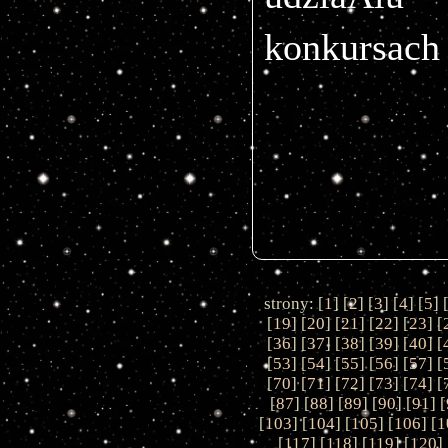
konkursach 
strony: [
1
] [
2
] [
3
] [
4
] [
5
] 
[
19
] [
20
] [
21
] [
22
] [
23
] [
[
36
] [
37
] [
38
] [
39
] [
40
] [
[
53
] [
54
] [
55
] [
56
] [
57
] [
[
70
] [
71
] [
72
] [
73
] [
74
] [
[
87
] [
88
] [
89
] [
90
] [
91
] [
[
103
] [
104
] [
105
] [
106
] [
1
[
117
] [
118
] [
119
] [
120
] 