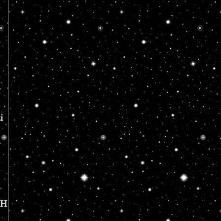
 
 
 
owĂŞ: 
UH