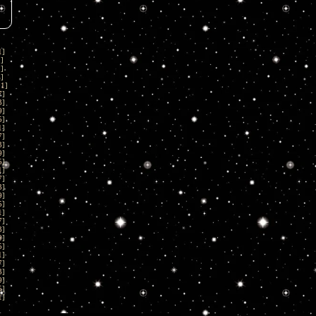
1
]
1
]
1
]
1
]
01
]
7
]
3
]
9
]
5
]
1
]
7
]
3
]
9
]
5
]
1
]
7
]
3
]
9
]
5
]
1
]
7
]
3
]
9
]
5
]
1
]
7
]
3
]
9
]
5
]
1
]