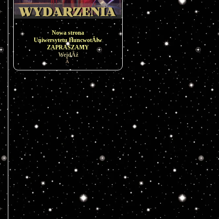
Nowa strona
Uniwersytetu HuncwotĂłw
ZAPRASZAMY
WejdÂź
Â