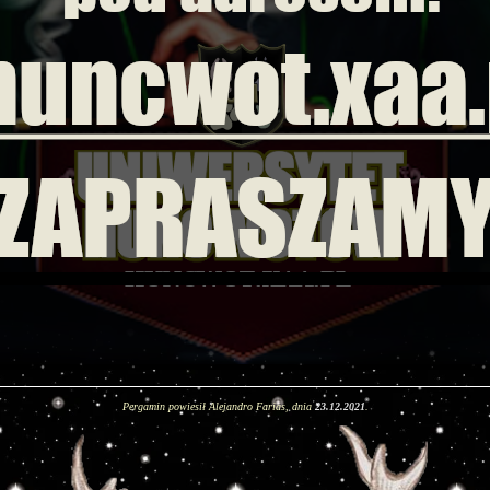
Pergamin powiesił Alejandro Farias, dnia
23.12.2021
.