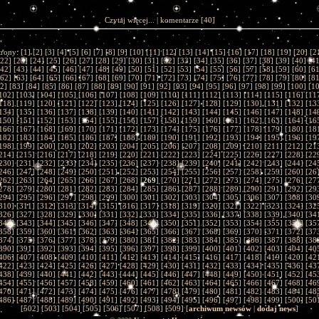
Czytaj więcej...
|
komentarze
[40]
trony: [
1
] [
2
] [
3
] [
4
] [
5
] [
6
] [
7
] [
8
] [
9
] [
10
] [
11
] [
12
] [
13
] [
14
] [
15
] [
16
] [
17
] [
18
] [
19
] [
20
] [
2
22
] [
23
] [
24
] [
25
] [
26
] [
27
] [
28
] [
29
] [
30
] [
31
] [
32
] [
33
] [
34
] [
35
] [
36
] [
37
] [
38
] [
39
] [
40
] [
4
42
] [
43
] [
44
] [
45
] [
46
] [
47
] [
48
] [
49
] [
50
] [
51
] [
52
] [
53
] [
54
] [
55
] [
56
] [
57
] [
58
] [
59
] [
60
] [
6
62
] [
63
] [
64
] [
65
] [
66
] [
67
] [
68
] [
69
] [
70
] [
71
] [
72
] [
73
] [
74
] [
75
] [
76
] [
77
] [
78
] [
79
] [
80
] [
8
2
] [
83
] [
84
] [
85
] [
86
] [
87
] [
88
] [
89
] [
90
] [
91
] [
92
] [
93
] [
94
] [
95
] [
96
] [
97
] [
98
] [
99
] [
100
] [
1
102
] [
103
] [
104
] [
105
] [
106
] [
107
] [
108
] [
109
] [
110
] [
111
] [
112
] [
113
] [
114
] [
115
] [
116
] [
11
118
] [
119
] [
120
] [
121
] [
122
] [
123
] [
124
] [
125
] [
126
] [
127
] [
128
] [
129
] [
130
] [
131
] [
132
] [
13
134
] [
135
] [
136
] [
137
] [
138
] [
139
] [
140
] [
141
] [
142
] [
143
] [
144
] [
145
] [
146
] [
147
] [
148
] [
14
150
] [
151
] [
152
] [
153
] [
154
] [
155
] [
156
] [
157
] [
158
] [
159
] [
160
] [
161
] [
162
] [
163
] [
164
] [
16
166
] [
167
] [
168
] [
169
] [
170
] [
171
] [
172
] [
173
] [
174
] [
175
] [
176
] [
177
] [
178
] [
179
] [
180
] [
18
182
] [
183
] [
184
] [
185
] [
186
] [
187
] [
188
] [
189
] [
190
] [
191
] [
192
] [
193
] [
194
] [
195
] [
196
] [
19
198
] [
199
] [
200
] [
201
] [
202
] [
203
] [
204
] [
205
] [
206
] [
207
] [
208
] [
209
] [
210
] [
211
] [
212
] [
21
214
] [
215
] [
216
] [
217
] [
218
] [
219
] [
220
] [
221
] [
222
] [
223
] [
224
] [
225
] [
226
] [
227
] [
228
] [
22
230
] [
231
] [
232
] [
233
] [
234
] [
235
] [
236
] [
237
] [
238
] [
239
] [
240
] [
241
] [
242
] [
243
] [
244
] [
24
246
] [
247
] [
248
] [
249
] [
250
] [
251
] [
252
] [
253
] [
254
] [
255
] [
256
] [
257
] [
258
] [
259
] [
260
] [
26
262
] [
263
] [
264
] [
265
] [
266
] [
267
] [
268
] [
269
] [
270
] [
271
] [
272
] [
273
] [
274
] [
275
] [
276
] [
27
278
] [
279
] [
280
] [
281
] [
282
] [
283
] [
284
] [
285
] [
286
] [
287
] [
288
] [
289
] [
290
] [
291
] [
292
] [
29
294
] [
295
] [
296
] [
297
] [
298
] [
299
] [
300
] [
301
] [
302
] [
303
] [
304
] [
305
] [
306
] [
307
] [
308
] [
30
310
] [
311
] [
312
] [
313
] [
314
] [
315
] [
316
] [
317
] [
318
] [
319
] [
320
] [
321
] [
322
] [
323
] [
324
] [
32
326
] [
327
] [
328
] [
329
] [
330
] [
331
] [
332
] [
333
] [
334
] [
335
] [
336
] [
337
] [
338
] [
339
] [
340
] [
34
342
] [
343
] [
344
] [
345
] [
346
] [
347
] [
348
] [
349
] [
350
] [
351
] [
352
] [
353
] [
354
] [
355
] [
356
] [
35
358
] [
359
] [
360
] [
361
] [
362
] [
363
] [
364
] [
365
] [
366
] [
367
] [
368
] [
369
] [
370
] [
371
] [
372
] [
37
374
] [
375
] [
376
] [
377
] [
378
] [
379
] [
380
] [
381
] [
382
] [
383
] [
384
] [
385
] [
386
] [
387
] [
388
] [
38
390
] [
391
] [
392
] [
393
] [
394
] [
395
] [
396
] [
397
] [
398
] [
399
] [
400
] [
401
] [
402
] [
403
] [
404
] [
40
406
] [
407
] [
408
] [
409
] [
410
] [
411
] [
412
] [
413
] [
414
] [
415
] [
416
] [
417
] [
418
] [
419
] [
420
] [
42
422
] [
423
] [
424
] [
425
] [
426
] [
427
] [
428
] [
429
] [
430
] [
431
] [
432
] [
433
] [
434
] [
435
] [
436
] [
43
438
] [
439
] [
440
] [
441
] [
442
] [
443
] [
444
] [
445
] [
446
] [
447
] [
448
] [
449
] [
450
] [
451
] [
452
] [
45
454
] [
455
] [
456
] [
457
] [
458
] [
459
] [
460
] [
461
] [
462
] [
463
] [
464
] [
465
] [
466
] [
467
] [
468
] [
46
470
] [
471
] [
472
] [
473
] [
474
] [
475
] [
476
] [
477
] [
478
] [
479
] [
480
] [
481
] [
482
] [
483
] [
484
] [
48
486
] [
487
] [
488
] [
489
] [
490
] [
491
] [
492
] [
493
] [
494
] [
495
] [
496
] [
497
] [
498
] [
499
] [
500
] [
50
[
502
] [
503
] [
504
] [
505
] [
506
] [
507
] [
508
] [
509
] [
archiwum newsów
|
dodaj news
]