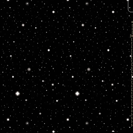
s
[
[
[
[
8
[
[
[
[
[
[
[
[
[
[
[
[
[
[
[
[
[
[
[
[
[
[
[
[
[