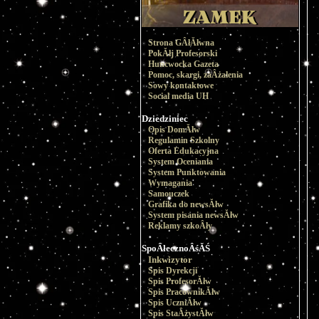
Strona GÂłĂłwna
PokĂłj Profesorski
Huncwocka Gazeta
Pomoc, skargi, zaÂżalenia
Sowy kontaktowe
Social media UH
Dziedziniec
Opis DomĂłw
Regulamin Szkolny
Oferta Edukacyjna
System Oceniania
System Punktowania
Wymagania
Samouczek
Grafika do newsĂłw
System pisania newsĂłw
Reklamy szkoÂły
SpoÂłecznoÂśĂŚ
Inkwizytor
Spis Dyrekcji
Spis ProfesorĂłw
Spis PracownikĂłw
Spis UczniĂłw
Spis StaÂżystĂłw