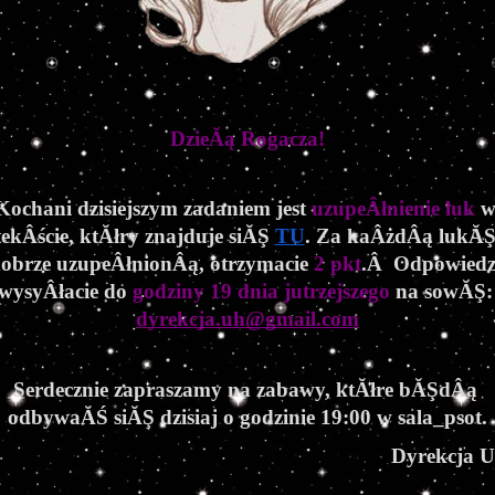
DzieĂą Rogacza!
Kochani dzisiejszym zadaniem jest 
uzupeÂłnienie luk
 w
tekÂście, ktĂłry znajduje siĂŞ 
TU
. Za kaÂżdÂą lukĂŞ
obrze uzupeÂłnionÂą, otrzymacie 
2 pkt
.Â  Odpowiedzi
wysyÂłacie do 
godziny 19 dnia jutrzejszego
 na s
dyrekcja.uh@gmail.co
m
Serdecznie zapraszamy na zabawy, ktĂłre bĂŞdÂą 
odbywaĂŚ siĂŞ dzisiaj o godzinie 19:00 w sala_psot.
Dyrekcja 