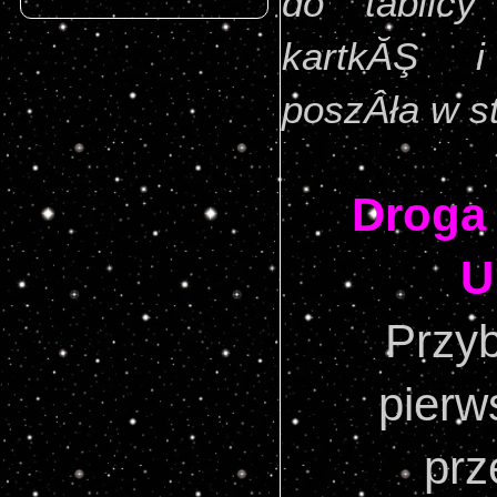
do tablicy
kartkĂŞ i
poszÂła w st
Droga
U
Przy
pierw
prz