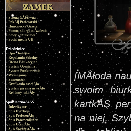
Strona GÂłĂłwna
PokĂłj Profesorski
Huncwocka Gazeta
Pomoc, skargi, zaÂżalenia
Sowy kontaktowe
Social media UH
Dziedziniec
Opis DomĂłw
Regulamin Szkolny
Oferta Edukacyjna
System Oceniania
System Punktowania
[MÂłoda nauc
Wymagania
Samouczek
Grafika do newsĂłw
swoim biur
System pisania newsĂłw
Reklamy szkoÂły
kartkĂŞ per
SpoÂłecznoÂśĂŚ
Inkwizytor
Spis Dyrekcji
na niej. Sz
Spis ProfesorĂłw
Spis PracownikĂłw
Spis UczniĂłw
Spis StaÂżystĂłw