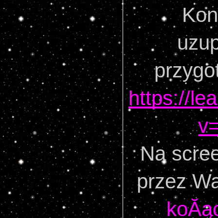
Kon
uzup
przygo
https://l
v
Na scree
przez Wa
koĂąc