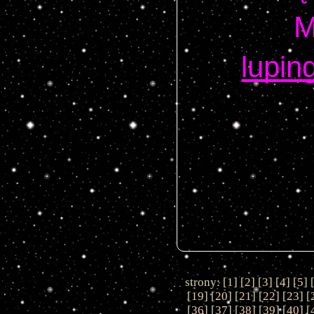
lupi
strony: [
1
] [
2
] [
3
] [
4
] [
5
] 
[
19
] [
20
] [
21
] [
22
] [
23
] [
[
36
] [
37
] [
38
] [
39
] [
40
] [