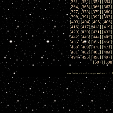
[
351
] [
352
] [
353
] [
354
]
[
364
] [
365
] [
366
] [
367
]
[
377
] [
378
] [
379
] [
380
]
[
390
] [
391
] [
392
] [
393
]
[
403
] [
404
] [
405
] [
406
]
[
416
] [
417
] [
418
] [
419
]
[
429
] [
430
] [
431
] [
432
]
[
442
] [
443
] [
444
] [
445
]
[
455
] [
456
] [
457
] [
458
]
[
468
] [
469
] [
470
] [
471
]
[
481
] [
482
] [
483
] [
484
]
[
494
] [
495
] [
496
] [
497
]
[
507
] [
508
Harry Potter jest zastrzeżonym znakiem J. K. 