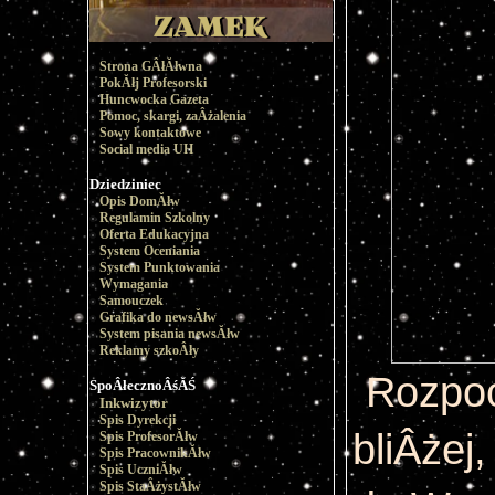
Strona GÂłĂłwna
PokĂłj Profesorski
Huncwocka Gazeta
Pomoc, skargi, zaÂżalenia
Sowy kontaktowe
Social media UH
Dziedziniec
Opis DomĂłw
Regulamin Szkolny
Oferta Edukacyjna
System Oceniania
System Punktowania
Wymagania
Samouczek
Grafika do newsĂłw
System pisania newsĂłw
Reklamy szkoÂły
Rozpoc
SpoÂłecznoÂśĂŚ
Inkwizytor
Spis Dyrekcji
bliÂżej
Spis ProfesorĂłw
Spis PracownikĂłw
Spis UczniĂłw
Spis StaÂżystĂłw