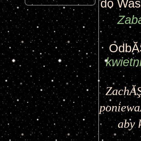
Zaba
OdbĂŞ
kwietn
ZachĂŞ
poniewaÂ
aby 