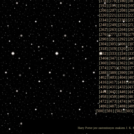
[
178
] [
179
] [
180
] [
18
[
192
] [
193
] [
194
] [
19
[
206
] [
207
] [
208
] [
20
[
220
] [
221
] [
222
] [
22
[
234
] [
235
] [
236
] [
23
[
248
] [
249
] [
250
] [
25
[
262
] [
263
] [
264
] [
26
[
276
] [
277
] [
278
] [
27
[
290
] [
291
] [
292
] [
29
[
304
] [
305
] [
306
] [
30
[
318
] [
319
] [
320
] [
32
[
332
] [
333
] [
334
] [
33
[
346
] [
347
] [
348
] [
34
[
360
] [
361
] [
362
] [
36
[
374
] [
375
] [
376
] [
37
[
388
] [
389
] [
390
] [
39
[
402
] [
403
] [
404
] [
40
[
416
] [
417
] [
418
] [
41
[
430
] [
431
] [
432
] [
43
[
444
] [
445
] [
446
] [
44
[
458
] [
459
] [
460
] [
46
[
472
] [
473
] [
474
] [
47
[
486
] [
487
] [
488
] [
48
[
500
] [
501
] [
502
] [
503
]
Harry Potter jest zastrzeżonym znakiem J. K. 