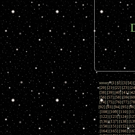
strony: [
1
] [
2
] [
3
] [
4
] [
[
20
] [
21
] [
22
] [
23
] [
2
[
38
] [
39
] [
40
] [
41
] [
4
[
56
] [
57
] [
58
] [
59
] [
6
[
74
] [
75
] [
76
] [
77
] [
7
[
92
] [
93
] [
94
] [
95
] [
96
[
108
] [
109
] [
110
] [
11
[
122
] [
123
] [
124
] [
12
[
136
] [
137
] [
138
] [
13
[
150
] [
151
] [
152
] [
15
[
164
] [
165
] [
166
] [
16