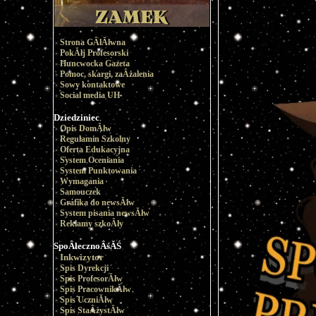
Strona GÂłĂłwna
PokĂłj Profesorski
Huncwocka Gazeta
Pomoc, skargi, zaÂżalenia
Sowy kontaktowe
Social media UH
Dziedziniec
Opis DomĂłw
Regulamin Szkolny
Oferta Edukacyjna
System Oceniania
System Punktowania
Wymagania
Samouczek
Grafika do newsĂłw
System pisania newsĂłw
Reklamy szkoÂły
SpoÂłecznoÂśĂŚ
Inkwizytor
Spis Dyrekcji
Spis ProfesorĂłw
Spis PracownikĂłw
Spis UczniĂłw
Spis StaÂżystĂłw