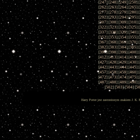
[
247
] [
248
] [
249
] [
250
] [
[
262
] [
263
] [
264
] [
265
] [
[
277
] [
278
] [
279
] [
280
] [
[
292
] [
293
] [
294
] [
295
] [
[
307
] [
308
] [
309
] [
310
] [
[
322
] [
323
] [
324
] [
325
] [
[
337
] [
338
] [
339
] [
340
] [
[
352
] [
353
] [
354
] [
355
] [
[
367
] [
368
] [
369
] [
370
] [
[
382
] [
383
] [
384
] [
385
] [
[
397
] [
398
] [
399
] [
400
] [
[
412
] [
413
] [
414
] [
415
] [
[
427
] [
428
] [
429
] [
430
] [
[
442
] [
443
] [
444
] [
445
] [
[
457
] [
458
] [
459
] [
460
] [
[
472
] [
473
] [
474
] [
475
] [
[
487
] [
488
] [
489
] [
490
] [
[
502
] [
503
] [
504
] [
5
Harry Potter jest zastrzeżonym znakiem J. K. 