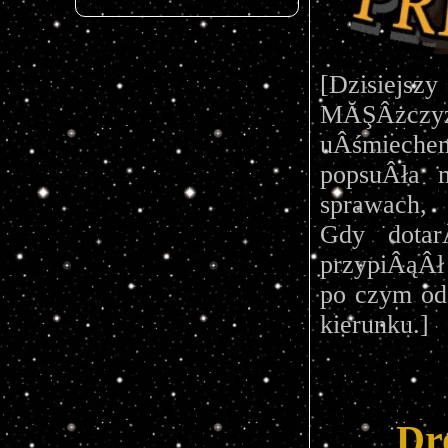
[Dzisiejs
MĂŞÂżczyz
uÂśmiech
popsuÂła 
sprawach,
Gdy dotarÂ
przypiÂąÂł
po czym od
kierunku.]
Dr