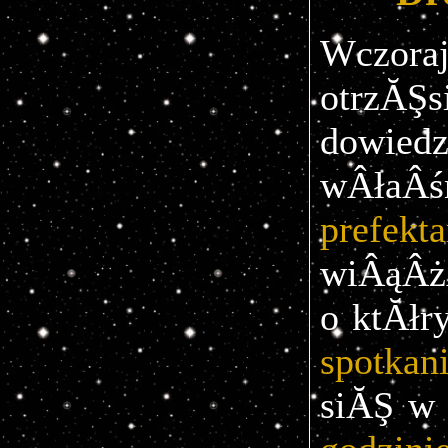
Wczor
otrzĂŞs
dowied
wÂłaÂś
prefekt
wiÂąÂż
o ktĂłr
spotkani
siĂŞ 