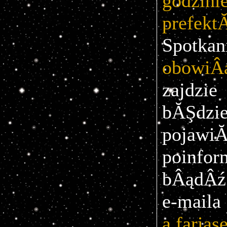
godzin
prefek
Spo
obowiÂ
zajdzi
bĂŞdz
pojaw
poinfo
bÂądÂź
e-m
a.faria