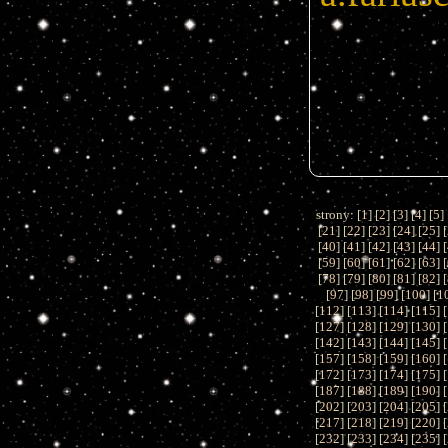
strony: [
1
] [
2
] [
3
] [
4
] [
5
] 
[
21
] [
22
] [
23
] [
24
] [
25
] [
[
40
] [
41
] [
42
] [
43
] [
44
] [
[
59
] [
60
] [
61
] [
62
] [
63
] [
[
78
] [
79
] [
80
] [
81
] [
82
] [
[
97
] [
98
] [
99
] [
100
] [
1
[
112
] [
113
] [
114
] [
115
] [
[
127
] [
128
] [
129
] [
130
] [
[
142
] [
143
] [
144
] [
145
] [
[
157
] [
158
] [
159
] [
160
] [
[
172
] [
173
] [
174
] [
175
] [
[
187
] [
188
] [
189
] [
190
] [
[
202
] [
203
] [
204
] [
205
] [
[
217
] [
218
] [
219
] [
220
] [
[
232
] [
233
] [
234
] [
235
] [