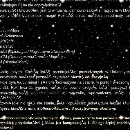
rĂłbujemy Ci na nie odpowiedzieĂŚ! 
niwersytet HuncwotĂłw
, jest to wirtualna, darmowa, szkoÂła magiczna w ktĂłr
zymy rĂłÂżnych dziedzin magii! PoznaĂŚ u nas moÂżesz przedmioty, tak
k:
ansmutacja
rĂłÂżbiarstwo
aklĂŞcia
elarstwo
nMS (Opieka nad Magicznymi Stworzeniami)
pCM (Obrona przed CzarnÂą MagiÂą)
 (Historia Magii)
wiele innych. CaÂłÂą listĂŞ przedmiotĂłw, prowadzonych w Uniwersytec
uncwotĂłw, moÂżesz poznaĂŚ czytajÂąc 
ofertĂŞ edukacyjnÂą
.
kcje trwajÂą 35 minut i sÂą one 
prowadzone na czacie
, w porach wieczorny
18-21). Rok trwa 11 tygodni, wiĂŞc na pewno czegoÂś siĂŞ nauczysz! N
ierwszych zajĂŞciach zostaniesz we wszystko wprowadzony, wiĂŞc ni
ĂłÂźnij siĂŞ!
zywiÂście nic siĂŞ nie stanie, jeÂśli opuÂścisz jednÂą/dwie lekcje!
 U n
ajesz klasĂŞ z min. 3 
obecnoÂściami i 3 pozytywnymi ocenami!
wych czarodziejĂłw wysyÂłamy do 1 klasy, poniewaÂż to tam poznacie podst
zystkich przedmiotĂłw! 2 klasa jest kontynuacjÂą 1, dlatego lepiej wiedzi
odstawy!