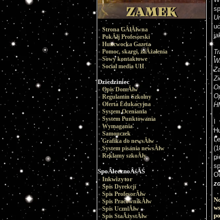
sp
U
uc
Strona GÂłĂłwna
ja
PokĂłj Profesorski
Huncwocka Gazeta
Pomoc, skargi, zaÂżalenia
Tr
Sowy kontaktowe
W
Social media UH
Z
Zi
Dziedziniec
O
Opis DomĂłw
O
Regulamin Szkolny
Oferta Edukacyjna
HM
System Oceniania
System Punktowania
I 
Wymagania
H
Samouczek
Le
Grafika do newsĂłw
(
System pisania newsĂłw
Reklamy szkoÂły
p
sp
SpoÂłecznoÂśĂŚ
Oc
Inkwizytor
zd
Spis Dyrekcji
Spis ProfesorĂłw
No
Spis PracownikĂłw
ws
Spis UczniĂłw
p
Spis StaÂżystĂłw