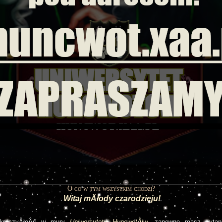
O co w tym wszystkim chodzi?
Witaj mÂłody czarodzieju!
kroczyÂłeÂś w mury 
Uniwersytetu HuncwotĂłw
, zapewne masz pytania