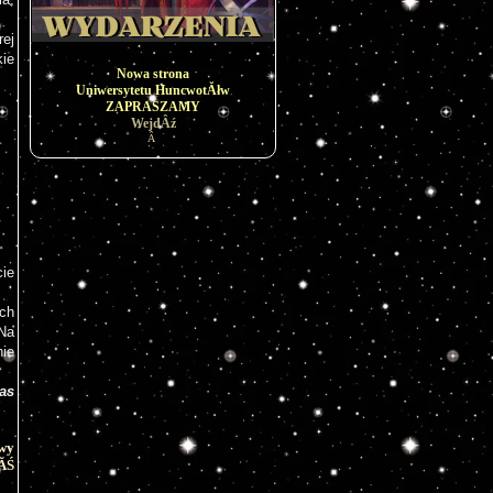
ej 
ie 
Nowa strona
Uniwersytetu HuncwotĂłw
ZAPRASZAMY
WejdÂź
Â
ie 
ch 
a 
e 
as 
awy
eĂŚ