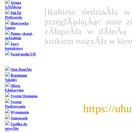
Strona
GÂłĂłwna
[Kobieta siedziaÂła w 
PokĂłj
Profesorski
przeglÂądajÂąc stare z
Huncwocka
Gazeta
zÂłapaÂła w dÂłoĂą k
Pomoc, skargi,
zaÂżalenia
krokiem ruszyÂła w kier
Sowy
kontaktowe
K
Social media UH
Dziedziniec
Opis DomĂłw
Oto nadchodzÂą z
Regulamin
Szkolny
Oferta
dziaÂłam
Edukacyjna
System Oceniania
System
stronie:
https://uh
Punktowania
Wymagania
Samouczek
zapraszamy Was d
Grafika do
newsĂłw