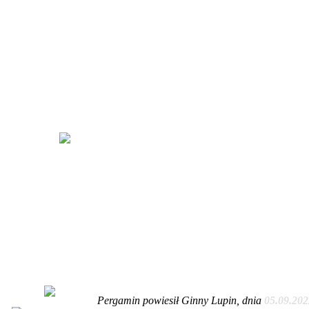
Pergamin powiesił Ginny Lupin, dnia
05.09.202