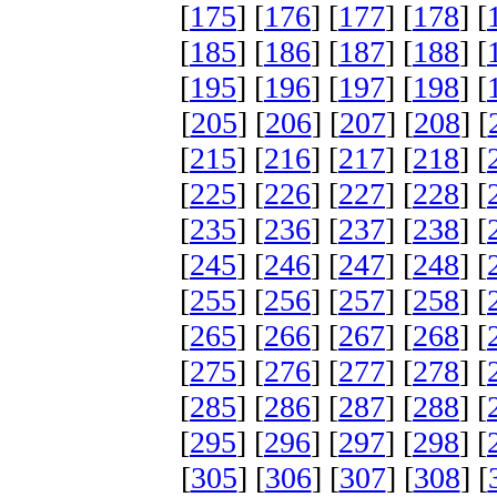
[
175
] [
176
] [
177
] [
178
] [
[
185
] [
186
] [
187
] [
188
] [
[
195
] [
196
] [
197
] [
198
] [
[
205
] [
206
] [
207
] [
208
] [
[
215
] [
216
] [
217
] [
218
] [
[
225
] [
226
] [
227
] [
228
] [
[
235
] [
236
] [
237
] [
238
] [
[
245
] [
246
] [
247
] [
248
] [
[
255
] [
256
] [
257
] [
258
] [
[
265
] [
266
] [
267
] [
268
] [
[
275
] [
276
] [
277
] [
278
] [
[
285
] [
286
] [
287
] [
288
] [
[
295
] [
296
] [
297
] [
298
] [
[
305
] [
306
] [
307
] [
308
] [